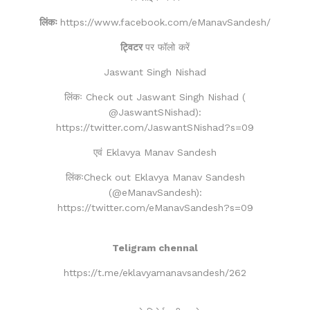
लिंकः
https://www.facebook.com/eManavSandesh/
ट्विटर
पर फॉलो करें
Jaswant Singh Nishad
लिंकः Check out Jaswant Singh Nishad (
@JaswantSNishad):
https://twitter.com/JaswantSNishad?s=09
एवं Eklavya Manav Sandesh
लिंकःCheck out Eklavya Manav Sandesh
(@eManavSandesh):
https://twitter.com/eManavSandesh?s=09
Teligram chennal
https://t.me/eklavyamanavsandesh/262