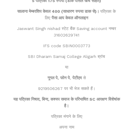
5 पत्रिका 175 रुपया (डाक पार्सल खर्च सहित)
सालाना मेम्बरशिप केवल 400 (साधारण रुपया डाक से)।
पत्रिका के
लिए
पैसा आप केवल ऑनलाइन
Jaswant Singh nishad स्टेट बैंक Saving account नम्बर
31602629741
IFS code SBIN0003773
SBI Dharam Samaj College Aligarh ब्रांच
या
गूगल पे,
फोन पे
,
पेटीएम
से
9219506267 पर भी भेज सकते हैं।
यह पत्रिका निषाद, बिन्द, कश्यप समाज के परिभाषित SC आरक्षण विशेषांक
है।
पत्रिका मंगाने के लिए
अपना नाम