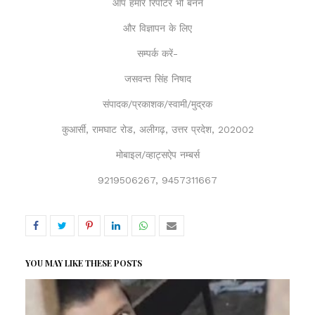
आप हमारे रिपोर्टर भी बनने
और विज्ञापन के लिए
सम्पर्क करें-
जसवन्त सिंह निषाद
संपादक/प्रकाशक/स्वामी/मुद्रक
कुआर्सी, रामघाट रोड, अलीगढ़, उत्तर प्रदेश, 202002
मोबाइल/व्हाट्सऐप नम्बर्स
9219506267, 9457311667
YOU MAY LIKE THESE POSTS