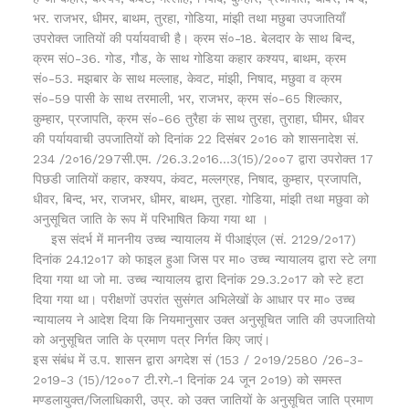
भर. राजभर, धीमर, बाथम, तुरहा, गोडिया, मांझी तथा मछुबा उपजातियाँ
उपरोक्त जातियों की पर्यायवाची है। क्रम सं०-18. बेलदार के साथ बिन्द,
क्रम सं0-36. गोड, गौड, के साथ गोडिया कहार कश्यप, बाथम, क्रम
सं०-53. मझबार के साथ मल्लाह, केवट, मांझी, निषाद, मछुवा व क्रम
सं०-59 पासी के साथ तरमाली, भर, राजभर, क्रम सं०-65 शिल्कार,
कुम्हार, प्रजापति, क्रम सं०-66 तुरैहा कं साथ तुरहा, तुराहा, घीमर, धीवर
की पर्यायवाची उपजातियों को दिनांक 22 दिसंबर 2०16 को शासनादेश सं.
234 /2०16/297सी.एम. /26.3.2०16…3(15)/2००7 द्वारा उपरोक्त 17
पिछडी जातियों कहार, कश्यप, कंवट, मल्लग्रह, निषाद, कुम्हार, प्रजापति,
धीवर, बिन्द, भर, राजभर, धीमर, बाथम, तुरहा. गोडिया, मांझी तथा मछुवा को
अनुसूचित जाति के रूप में परिभाषित किया गया था ।
इस संदर्भ में माननीय उच्च न्यायालय में पीआइंएल (सं. 2129/2०17)
दिनांक 24.12०17 को फाइल हुआ जिस पर मा० उच्च न्यायालय द्वारा स्टे लगा
दिया गया था जो मा. उच्च न्यायालय द्वारा दिनांक 29.3.2०17 को स्टे हटा
दिया गया था। परीक्षणों उपरांत सुसंगत अभिलेखों के आधार पर मा० उच्च
न्यायालय ने आदेश दिया कि नियमानुसार उक्त अनुसूचित जाति की उपजातियो
को अनुसूचित जाति के प्रमाण पत्र निर्गत किए जाएं।
इस संबंध में उ.प. शासन द्वारा अगदेश सं (153 / 2०19/2580 /26-3-
2०19-3 (15)/12००7 टी.रगे.-1 दिनांक 24 जून 2०19) को समस्त
मण्डलायुक्त/जिलाधिकारी, उप्र. को उक्त जातियों के अनुसूचित जाति प्रमाण