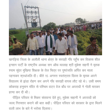
खगड़िया जिला के अलौली थाना क्षेत्र के सरदही गाँव पहुँच कर विकास शील
इन्सान पार्टी के राष्ट्रीय अध्यक्ष सन ऑफ मल्लाह श्री मुकेश सहनी ने मृतक
श्याम सुंदर मुखिया शिक्षक के तेल चित्र पर पुष्पांजलि अर्पित कर माला
पहनाकर श्रधांजलि दी। बीते 15 अगस्त स्वतंत्रता दिवस के मृतक अपने
विद्यालय से झंडा रोहण कर अपने गाँव सरदही वापस लौट रहे थे। उसी समय
कोकराह हनुमान मंदिर से पश्चिम वाटर वेज बाँध पर अपराधी ने गोली मारकर
हत्या कर दी थी।
पीड़ित परिवार से मिकर संतावना देते हुए, मुकेश सहानी ने अपराधी को
जल्द गिरफ्तार कराने की बात कही। पीड़ित परिवार को सरकार के द्वारा मिलने
वाली लाभ के बारे में भरोसा दिलाया।