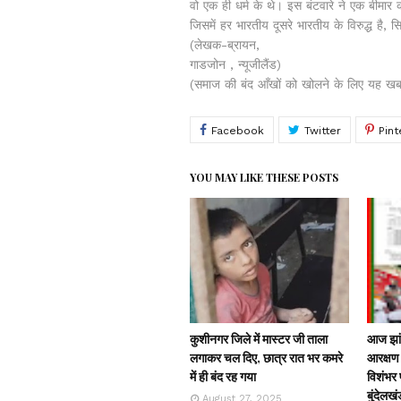
वो एक ही धर्म के थे। इस बंटवारे ने एक बीमार
जिसमें हर भारतीय दूसरे भारतीय के विरुद्ध है, 
(लेखक-ब्रायन,
गाडजोन , न्यूजीलैंड)
(समाज की बंद आँखों को खोलने के लिए यह खब
YOU MAY LIKE THESE POSTS
कुशीनगर जिले में मास्टर जी ताला
आज झांस
लगाकर चल दिए, छात्र रात भर कमरे
आरक्षण 
में ही बंद रह गया
विशंभर प
बुंदेलखं
August 27, 2025