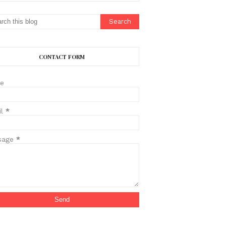
CONTACT FORM
e
il
*
sage
*