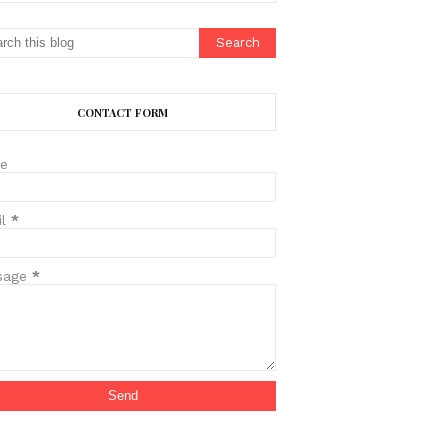
CONTACT FORM
e
il
*
sage
*