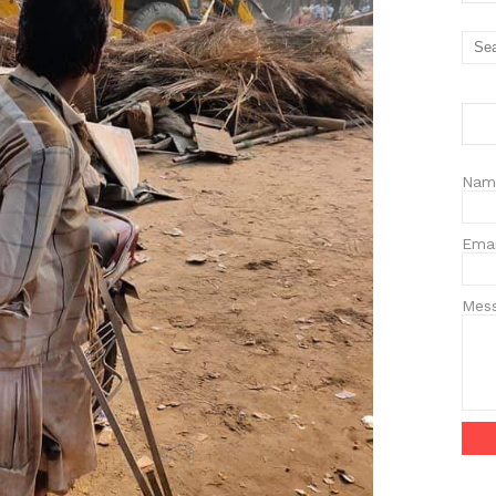
Nam
Ema
Mes