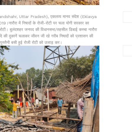
Bulandshahr, Uttar Pradesh), एकलव्य मानव संदेश (Eklavya
019।नारौरा में निषादों के रोजी-रोटी पर चला योगी सरकार का
जी रोटी। बुलंदशहर जनपद की विधानसभा/तहसील डिबाई कस्बा नारौरा
दि की दुकानें चलाकर जीवन जी रहे गरीब निषादों को प्रशासन की
पुस्तैनी बसी हुई रोजी रोटी को उजाड़ कर।