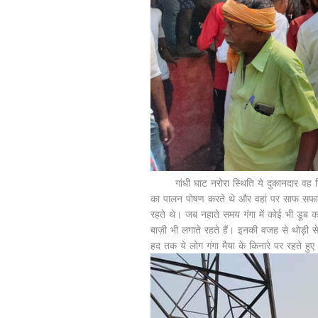
गांधी घाट नरोरा स्थिति ये दुकानदार वह निष
का पालन पोषण करते थे और वहां पर साफ सफा
रहते थे। जब नहाते समय गंगा में कोई भी डूब 
बाज़ी भी लगाते रहते हैं। इनकी वजह से थोड़ी स
हद तक ये लोग गंगा मैया के किनारे पर रहते हुए स