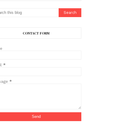
CONTACT FORM
e
il
*
sage
*