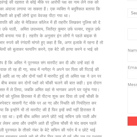
 दवंगई की दहशत से कोई मौके पर आरोपी पक्ष का नाम लेने तक को
 अंदाजा लगाया जा सकता है। एक व्यक्ति ने बमुश्किल बताया कि
री को इन्हीं लोगों द्वारा वेवजह पीटा गया था।
ापति की ओऱ से मेडिकल कॉलेज में ही तहरीर लिखकर पुलिस को दे
उर्फ पाली, अमित उपाध्याय, जितेंद्र कुमार उर्फ पल्सर, राहुल उर्फ
पी बनाया गया है। तहरीर के अनुसार इंन लोगों ने पहले बाइक से
ुपये की रंगंदारी मांगते हुए कहा है कि, अगर इलाके में रहना है तो
साथियों को बुलाकर फायरिंग करने, एक बेटे की हत्या करने व भाई को
Nam
ोप है कि अमित ने पूरनमल संग मारपीट कर दी और उन्हें वहां से
Ema
क तो रह ही गए, साथ में नागेंद्र ने अपने घर पिता की पिटाई की
आदि आ गए और दोनों पक्षों में मारपीट हुई तो अमित पक्ष ने उन पर
े बीच बचाव कर दोनों पक्षों को चौकी चलने की बात कही। इस दोरान
Mes
रासत में ले लिया, जबकि अमित वहां से भागकर अपने घर पहुंच गया।
नों को पुलिस हिरासत में ही पीटना शुरू कर दिया तो उन्हें चौकी के
ंस्पेक्टर सासनी गेट मोके पर आ गए और स्थिति को नियंत्रित कर
ि इन्होंने भी तो मारपीट की है फिर इम्हें क्यों नहीं हिरासत में
ा रहा था। इसी बीच अमित अपने छोटे भाई सचिन उर्फ पाली और
र लेकर आया और उन्होंने आते ही पुलिस चौकी से चंद कदम पहले
ली पूरनमल के तीसरे नंबर के बेटे सचिन की गर्दन में व छोटे भाई
बाद हमलावर भागने लगे तो भीड़ फिर उग्र हो गई और उन पर पथराव