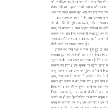
को नियंत्रित कर लिया गया तो भाजपा नेता की
तैयार नहीं था। इससे उनकी दहशत और दबंगई का
आठ दिन पहले उसके यहां आए एक हार्डवेयर कारोबा
इस घटना के संबंध में देर रात पूरनमल प्रज
गई थी। जिसमें सुमित उपाध्याय, सचिन उपाध्याय 
कालू को नामजद व अन्य अज्ञात साथियों को आरो
टक्कर मारी और फिर बदतमीजी करते हुए दस हजार र
रुपये देने होंगे। रुपया न देने पर अपने अन्य 
गोली मारने का आरोप लगाया है।
टक्कर पर दोनों पक्षों में बहस शुरू हुई तो आर
धमकाते हुए भाग जाने को कहा। यह देख लोग अवा
सूचना दे दी। इस खबर पर उनके बड़े बेटे व भाई 
पथराव कर दिया। इस सूचना पर पहुंची लेपर्ड न
गोलू योगेश व एक अन्य को पुलिसकर्मियों ने हि
इधर, सपा नेता के समर्थन में एकत्रित भीड ने ती
बराबर एक दुकान में बंद किया गया। इसी बीच इ
लिया गया। इस दौरान दूसरे पक्ष ने यह शोर मचाया क
लिया। इस पर पूरनमल को भी चौकी ले जाया ज
इलाके के ही एक हिस्टीशीटर को पल्सर बाइक प
तमंचे से फायरिंग कर दी। इस फायरिंग में एक गो
देवराज के सिर को छूती हुई निकल गई। इसके 