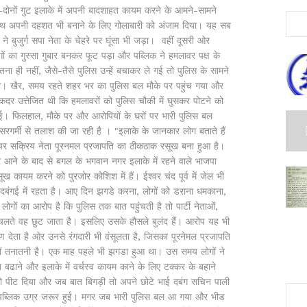
दोनों गुट इलाके में अपनी बादशाहत कायम करने के आमने-सामने
 साथ अपनी दहशत भी बनाने के लिए गोलाबारी को अंजाम दिया। यह सब
े बुजुर्ग सपा नेता के चेहरे पर घूंसा भी जड़ा। वहीं दूसरी ओर
 का गुस्सा गुबार बनकर फूट पड़ा और पब्लिक ने हमलावर पक्ष के
ना ही नहीं, जैसे-तैसे पुलिस उन्हें बचाकर ले गई तो पुलिस के सामने
ा। खैर, समय रहते शहर भर का पुलिस बल मौके पर पहुंच गया और
दर उत्तेजित थी कि हमलावरों को पुलिस चौकी में घुसकर पोटने को
े गई। फिलहाल, मौके पर और आरोपियों के घरों पर भारी पुलिस बल
सरगर्मी से तलाश की जा रही है । "इलाके के जानकार लोग बताते हैं
र पर सक्रिय नेता पूरनमल प्रजापति का ठीकठाक रसूख बना हुआ है।
 आने के बाद से बगल के भगवान नगर इलाके में रहने वाले भाजपा
ूख कायम करने को पुरजोर कोशिश में हैं। ईश्वर चंद पूर्व में जेल भी
दबंगई में रहता है। आए दिन झगडे करना, लोगों को डराना धमकाना,
ों का आरोप है कि पुलिस तक बात पहुंचती है तो पार्टी नेताओं,
चलते वह छुट जाता है। इसलिए उसके हौसले बुलंद हैं। आरोप यह भी
्षण देता है ओर उनसे रंगदारी भी वंसूलता है, जिसका पूरनेमल प्रजापति
क्षों तनातनी है। एक माह पहले भी झगडा हुआ था। उस समय लोगों ने
बढाने और इलाके में वर्चस्व कायम काने के लिए टक्कर के बहाने
नमल को पीट दिया और जब बात बिगड़ी तो अपने छोटे भाई दबंग सचिन पाली
पब्लिक उग्र जरूर हुई। मगर जब भारी पुलिस बल आ गया और भीड