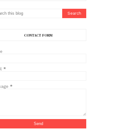
CONTACT FORM
e
il
*
sage
*