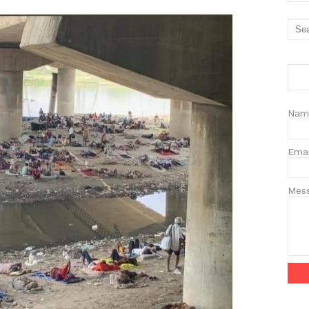
Nam
Ema
Mes