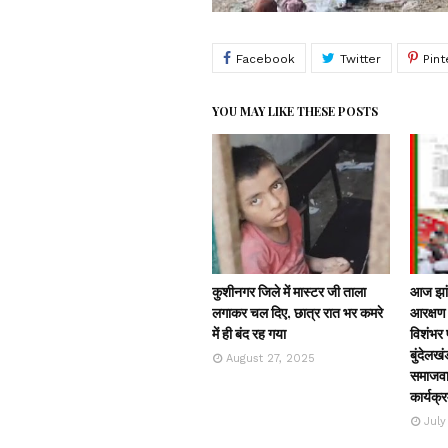
YOU MAY LIKE THESE POSTS
कुशीनगर जिले में मास्टर जी ताला
आज झांस
लगाकर चल दिए, छात्र रात भर कमरे
आरक्षण 
में ही बंद रह गया
विशंभर प
बुंदेलखं
August 27, 2025
समाजवाद
कार्यक्
July