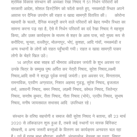
श्रमिक विकास संस्थान की अध्यक्षा रेखा निषाद ने 51 निर्धन परिवारों को
सरकारी आदेश, शोशल डिस्टेंसिंग को फॉलो करते हुए, नमकमंडी स्थित अपने
आवास पर दैनिक उपयोग की राहत व खाद्य सामग्री वितरित की। कोरोना
महमारी के चलते, दैनिक मजदूरी करने वाले परिवारों को बेहद गम्भीर स्थित का
सामना करना पड़ रहा है, ऐसे में निर्धन परिवारों का दर्द रेेखा निषाद ने महसूस
किया, और उक्त कार्यक्रम के माध्य्म से शहर के आस पास, सटे मुख्य रूप से
करौदिया, चुनहा, वल्लीपुर, मोलनापूर, भोएं, कुशहा, आदि गांवों, नमकमंडी व
अन्य स्थानों के लोगों को राहत पहुँचायी गयी। राहत व खाद्य सामग्री पाकर
लोगो के चेहरे खिल उठे।
14 अप्रैल बाबा साहब डॉ भीमराव अंबेडकर जयंती के शुभ अवसर पर
उनके चित्र के सम्मुख पुष्प अर्पित कर नेत्री निषाद, सुरेश निषाद,लक्ष्मी
निषाद,आदि सभी ने श्रद्धा पूर्वक मनाई जयंती। इस अवसर पर, मिनताराम,
रामनाविक, प्रवीण अग्रवाल, निशार अहमद गुडडू, सुरेश निषाद, बृजलाल
वर्मा, अशवनी निषाद, समर निषाद, लछमी निषाद, कोमल निषाद, जितेन्द्र
निषाद, सन्तोष कुमार, रीता निषाद, गीता निषाद (भोये), प्रदीप निषाद, सुभाष
निषाद, मनीष जायसवाल सभासद आदि उपस्थित रहे।
संस्थान के वरिष्ठ सहयोगी व समाज सेवी सुरेश निषाद ने बताया, की 23 मार्च
2020 से लॉकडाउन शुरू हुआ है, तबसे कई स्थानों पर मास्क बिस्किट
मोमबत्ती, व अन्य जरूरी बस्तुओं के वितरण का कार्यक्रम अनवरत चल रहा
है। पूर्व में ग्राम सभा मौघाडा, बसौढी, अंगनाकोल, बेचूखा का पुरवा, निषाद