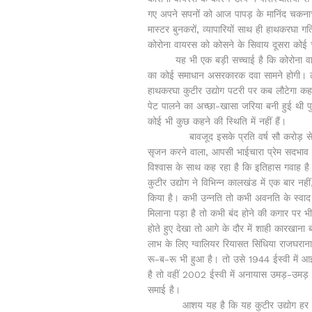
गए अपने सपनों को आज पापड़ के मानिंद चकनाचूर ह
मास्टर बुनकरों, व्यापारियों साथ ही हाथकरघा गत
कोरोना वायरस को कोसने के सिवाय दूसरा कोई च
यह भी एक बड़ी सच्चाई है कि कोरोना वायरस
का कोई समाधान असरकारक दवा सामने होगी। ले
हाथकरघा कुटीर उद्योग पटरी पर कब लौटेगा कह
पेट पालने का अच्छा-खासा जरिया बनी हुई थी प
कोई भी कुछ कहने की स्थिति में नहीं हैं।
बावजूद इसके प्रति वर्ष सौ करोड़ से अधि
सृजन करने वाला, आपसी भाईचारा प्रेम सदभाव क
विश्वास के साथ कह रहा है कि इतिहास गवाह है क
कुटीर उद्योग ने विभिन्न कालखंड में एक बार न
किया है। कभी उन्नति तो कभी अवनति के स्वाद 
मिलाना पड़ा है तो कभी बंद होने की कगार पर भी
होते हुए देखा तो आगे के दौर में शाही कारखाना
लाभ के लिए ग्वालियर रियासत सिंधिया राजघराना द्
रू-ब-रू भी हुआ है। तो उसे 1944 ईस्वी में 
है तो वहीं 2002 ईस्वी में अनायास उमड़-उमड़ क
समाई है।
आशय यह है कि यह कुटीर उद्योग हर बार व