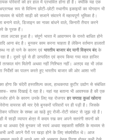
सहायक परिवारों को हर हाल में प्रभावित होना ही है। क्योंकि यह एक
ं अप्रत्यक्ष रूप से विभिन्न छोटी-छोटी स्थानीय इकाइयों का योगदान भी
्यम से चंदेरी साड़ी को सजाने संवारने में महत्वपूर्ण भूमिका है।
 बनाने वाले, डिजाइन का नाका बांधने वाले, किनारी तैयार करने
े के पूरक हैं।
लटका हुआ है। संपूर्ण भारत में आवागमन के रास्ते बाधित होने
ादि आना बंद है। बुनकर काम करना चाहता है लेकिन वर्तमान हालातों
ब्ध ना हो पाने के कारण एवं
भारतीय बाजार बंद यानी विक्रय बंद
के
हा है। दूसरे पूर्व से ही उत्पादित एवं क्रय किया गया माल हाजिर
 में तत्काल मांग मिलेगी अथवा नहीं निश्चित नहीं। अतएव वह भी लांक
शा निर्देशों का पालन करते हुए भारतीय बाजार की ओर आशा भरी
ा कि चंदेरी हस्तशिल्प कला, हाथकरघा कुटीर उद्योग से संबंधित
साफ- साफ दिखाई दे रहा है। यहां यह बताना भी आवश्यक है की एक
 कमजोर होने के कारण उनके लिए यह रोजगार
हर सप्ताह कुआं खोदना
ोना वायरस की मार ऐसे बुनकरों परिवारों पर ही पड़ी है। जिसके
होकर परिवार के समक्ष आ खड़े हुए रोजी-रोटी संकट से जूझ रहे है।
 ही में साड़ी व्यापार क्षेत्र में कदम रख कर अपने सतरंगी सपनों को
किया था अथवा ऐसे बुनकर जो स्वयं अथवा सहकारी समिति के माध्यम से
 अभी अभी अपने पैरों पर खड़ा होने के लिए संघर्षशील थे। आज
से सामना करने में अपने आप को असहाय बेबस विवश होकर कभी देखे