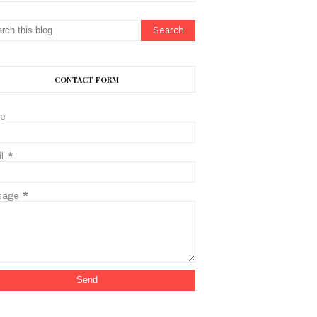
CONTACT FORM
e
il
*
sage
*