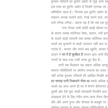
बुनकर परिवारों एवं कुटीर उद्योग से जुड़े अन्य 
इस तरह का कुटीर उद्योग है जिसमें प्रत्यक्ष एव
सम्मिलित रहता है। जिनका इस कुटीर उद्योग के माध
मसलन-चरखा चलाने वाले, रंगाई करने वाले, ताना
वाले वगैरह-वगैरह। कहना यह है कि सब एक दूसर
नगर स्थित सभी चंदेरी साड़ी शोरूम पर ताला 
के कारण कच्चा मटेरियल रेशम, कतान, जरी इत्य
के चलते साड़ी व्यापारी तक कच्चा मटेरियल उपल
चलते वह बुनकरों से साड़ी उत्पादन नहीं करा पा र
स्टांक है। बाजार और रास्ते कब खुलेंगे, बाजार
डाउन में
घर में हैं सुरक्षित हैं
शासन द्वारा जारी दि
नजरों के साथ टक-टकी लगाए हुए बैठा हैं।
यानी सब मिलाकर यह कहना अधिक उपयुक्त होग
समस्त गतिविधियों पर कोरोना वायरस का असर 
नहीं अनेक बुनकर परिवारों की आर्थिक स्थिति
हर सप्ताह पानी निकालने जैसा था
सबसे अधिक कोर
चलते वह आज अपने ही घर में बेगाने-बेरोजगार 
दूसरी ओर ऐसे युवा साड़ी व्यवसायी जिन्होंने हाल
ऊंचाइयां देने के लिए रंगीन ताना-बाना तैयार 
धीरे-धीरे अपने हुनर और योग्यता के बलबूते पर
कोरोना वायरस के कारण उत्पन्न परिस्थितियों 