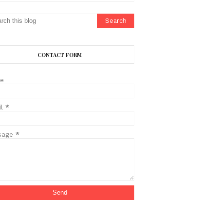
CONTACT FORM
e
il
*
sage
*