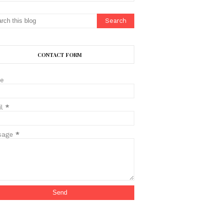
CONTACT FORM
e
il
*
sage
*