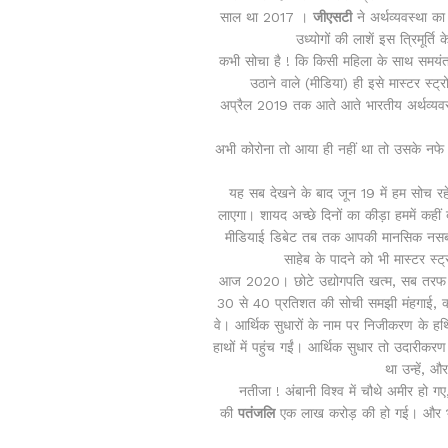
साल था 2017 ।
जीएसटी
ने अर्थव्यवस्था क
उध्योगों की लाशें इस त्रिमूर्
कभी सोचा है ! कि किसी महिला के साथ समयं
उठाने वाले (मीडिया) ही इसे मास्टर स्ट
अप्रैल 2019 तक आते आते भारतीय अर्थव्यवस्
अभी कोरोना तो आया ही नहीं था तो उसके नफे
यह सब देखने के बाद जून 19 में हम सोच रह
लाएगा। शायद अच्छे दिनों का कीड़ा हममें कहीं
मीडियाई डिबेट तब तक आपकी मानसिक नसबंदी
साहेब के पादने को भी मास्टर स
आज 2020। छोटे उद्योगपति खत्म, सब तरफ वे ही
30 से 40 प्रतिशत की सोची समझी मंहगाई, क्य
वे। आर्थिक सुधारों के नाम पर निजीकरण के ह
हाथों में पहुंच गईं। आर्थिक सुधार तो उदारीकर
था उन्हें,
नतीजा ! अंबानी विश्व में चौथे अमीर हो 
की
पतंजलि
एक लाख करोड़ की हो गई। और भार