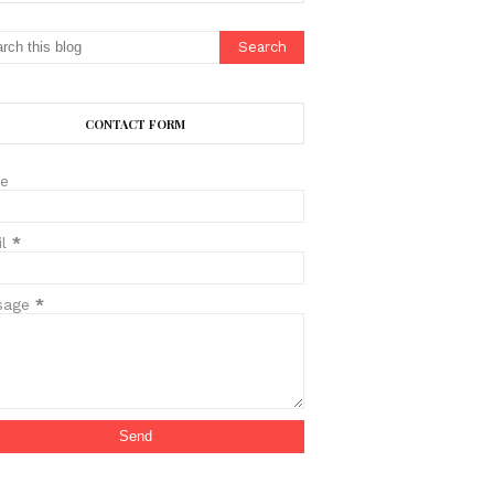
CONTACT FORM
e
il
*
sage
*