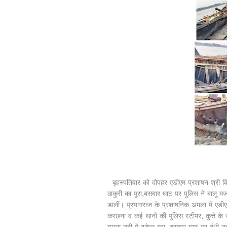
बृहस्पतिवार को दोपहर एडीएम प्रशाषन श्री विजय
ठाकुरी का पूरा,बसवार घाट पर पुलिस ने बालू म
डालीं। प्रयागराज के प्रशाषनिक अमला में एडीएम
करछना व कई थानों की पुलिस स्टीमर, कुत्ते के 
यमुना नदी में ढकेल कर, बसवार घाट पर बंधी नवो