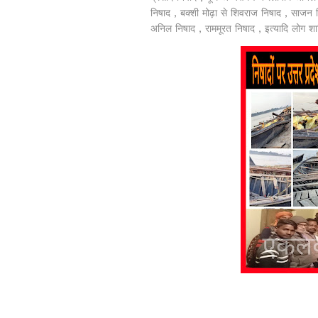
निषाद , बक्शी मोढ़ा से शिवराज निषाद , साजन नि
अनिल निषाद , राममूरत निषाद , इत्यादि लोग श