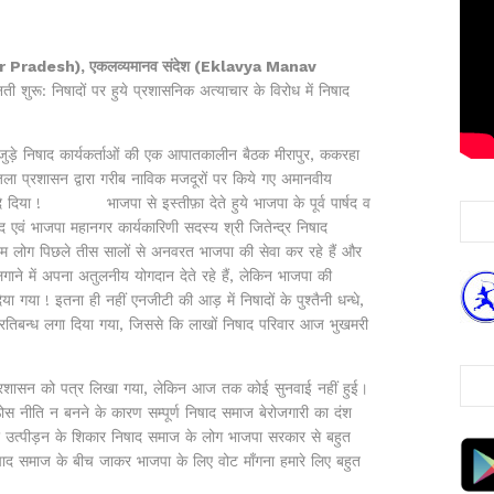
ttar Pradesh), एकलव्यमानव संदेश (Eklavya Manav
ी शुरू: निषादों पर हुये प्रशासनिक अत्याचार के विरोध में निषाद
ड़े निषाद कार्यकर्ताओं की एक आपातकालीन बैठक मीरापुर, ककरहा
जिला प्रशासन द्वारा गरीब नाविक मजदूरों पर किये गए अमानवीय
ा दे दिया ! भाजपा से इस्तीफ़ा देते हुये भाजपा के पूर्व पार्षद व
ाद एवं भाजपा महानगर कार्यकारिणी सदस्य श्री जितेन्द्र निषाद
 हम लोग पिछले तीस सालों से अनवरत भाजपा की सेवा कर रहे हैं और
ने में अपना अतुलनीय योगदान देते रहे हैं, लेकिन भाजपा की
 गया ! इतना ही नहीं एनजीटी की आड़ में निषादों के पुश्तैनी धन्धे,
र प्रतिबन्ध लगा दिया गया, जिससे कि लाखों निषाद परिवार आज भुखमरी
्रशासन को पत्र लिखा गया, लेकिन आज तक कोई सुनवाई नहीं हुई।
ोस नीति न बनने के कारण सम्पूर्ण निषाद समाज बेरोजगारी का दंश
 और उत्पीड़न के शिकार निषाद समाज के लोग भाजपा सरकार से बहुत
िषाद समाज के बीच जाकर भाजपा के लिए वोट माँगना हमारे लिए बहुत