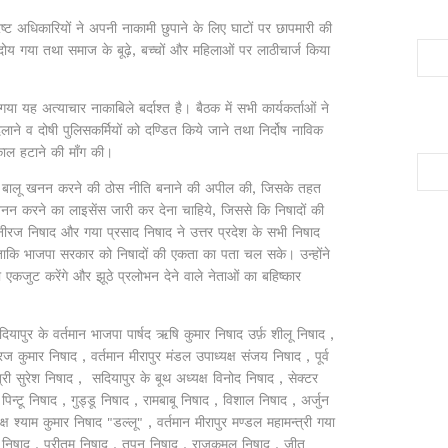
अधिकारियों ने अपनी नाकामी छुपाने के लिए घाटों पर छापमारी की
 दोय गया तथा समाज के बूढ़े, बच्चों और महिलाओं पर लाठीचार्ज किया
 यह अत्याचार नाकाबिले बर्दाश्त है। बैठक में सभी कार्यकर्ताओं ने
ाने व दोषी पुलिसकर्मियों को दण्डित किये जाने तथा निर्दोष नाविक
्काल हटाने की माँग की।
 से बालू खनन करने की ठोस नीति बनाने की अपील की, जिसके तहत
खनन करने का लाइसेंस जारी कर देना चाहिये, जिससे कि निषादों की
ीरज निषाद और गया प्रसाद निषाद ने उत्तर प्रदेश के सभी निषाद
ताकि भाजपा सरकार को निषादों की एकता का पता चल सके। उन्होंने
 एकजुट करेंगे और झूठे प्रलोभन देने वाले नेताओं का बहिष्कार
सदियापुर के वर्तमान भाजपा पार्षद ऋषि कुमार निषाद उर्फ़ शीलू निषाद ,
 नीरज कुमार निषाद , वर्तमान मीरापुर मंडल उपाध्यक्ष संजय निषाद , पूर्व
्री सुरेश निषाद , सदियापुर के बूथ अध्यक्ष विनोद निषाद , सेक्टर
पिन्टू निषाद , गुड्डू निषाद , रामबाबू निषाद , विशाल निषाद , अर्जुन
ष श्याम कुमार निषाद "डल्लू" , वर्तमान मीरापुर मण्डल महामन्त्री गया
 निषाद , प्रीतम निषाद , तपन निषाद , राजकमल निषाद , जीतू