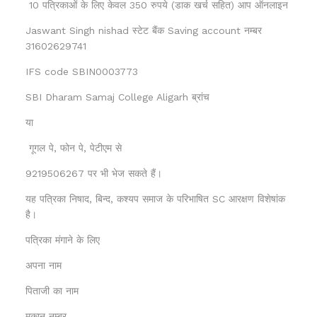
10 पत्रिकाओं के लिए केवल 350 रुपये (डाक खर्च सहित) आप ऑनलाइन
Jaswant Singh nishad स्टेट बैंक Saving account नम्बर
31602629741
IFS code SBIN0003773
SBI Dharam Samaj College Aligarh ब्रांच
या
गूगल पे, फोन पे, पेटीएम से
9219506267 पर भी भेज सकते हैं।
यह पत्रिका निषाद, बिन्द, कश्यप समाज के परिभाषित SC आरक्षण विशेषांक
है।
पत्रिका मंगाने के लिए
अपना नाम
पिताजी का नाम
मकान नम्बर