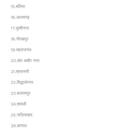
15.बलिया
16.आजमगढ़
17.कुशीनगर
18.गोरखपुर
19.महराजगंज
20.संत कबीर नगर
21.श्रावस्ती
22.सिद्धार्थनगर
23.बलरामपुर
24.शामली
25.गाज़ियाबाद
26.बागपत