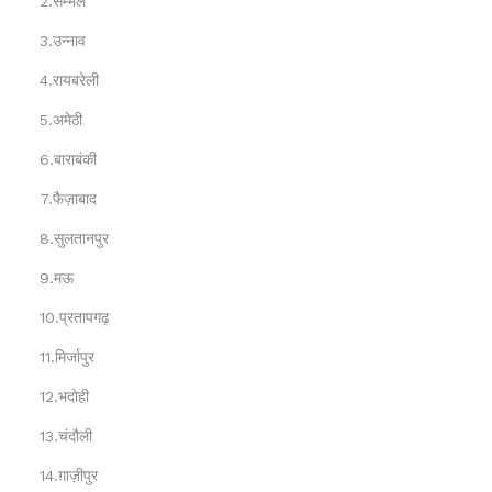
2.सम्भल
3.उन्नाव
4.रायबरेली
5.अमेठी
6.बाराबंकी
7.फैज़ाबाद
8.सुलतानपुर
9.मऊ
10.प्रतापगढ़
11.मिर्जापुर
12.भदोही
13.चंदौली
14.ग़ाज़ीपुर