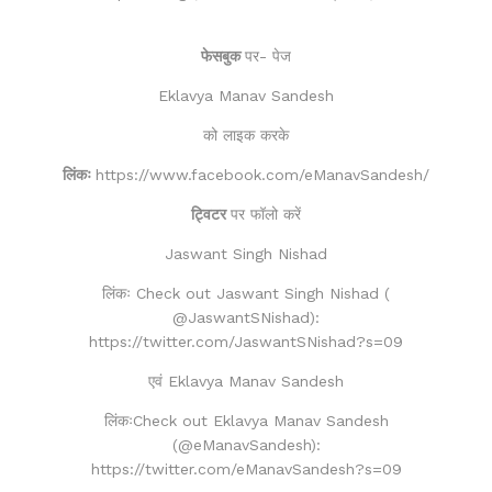
फेसबुक
पर- पेज
Eklavya Manav Sandesh
को लाइक करके
लिंकः
https://www.facebook.com/eManavSandesh/
ट्विटर
पर फॉलो करें
Jaswant Singh Nishad
लिंकः Check out Jaswant Singh Nishad (
@JaswantSNishad):
https://twitter.com/JaswantSNishad?s=09
एवं Eklavya Manav Sandesh
लिंकःCheck out Eklavya Manav Sandesh
(@eManavSandesh):
https://twitter.com/eManavSandesh?s=09