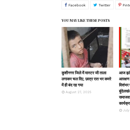
YOU MAY LIKE THESE POSTS
कुशीनगर जिले में मास्टर जी ताला
आज झांस
लगाकर चल दिए, छात्र रात भर कमरे
आरक्षण 
में ही बंद रह गया
विशंभर प
बुंदेलखं
August 27, 2025
समाजवाद
कार्यक्
July