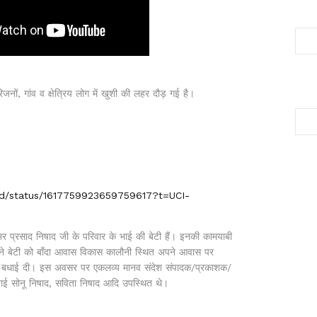
ों, गांव व क्षेत्रिय लोग में खुशी की लहर दौड़ गई है।
had/status/1617759923659759617?t=UCI-
शम्भर प्रसाद निषाद जी के परिवार के भाई की बेटी हैं। इनकी कामयाबी
ने बेटी को बाँदा आवास विकास कालौनी स्थित अपने आवास पर
ए बधाई दी। इस अवसर पर एकलव्य मानव संदेश संपादक/प्रकाशक/
 भाई सोनू निषाद, सविता निषाद आदि उपस्थित थे।