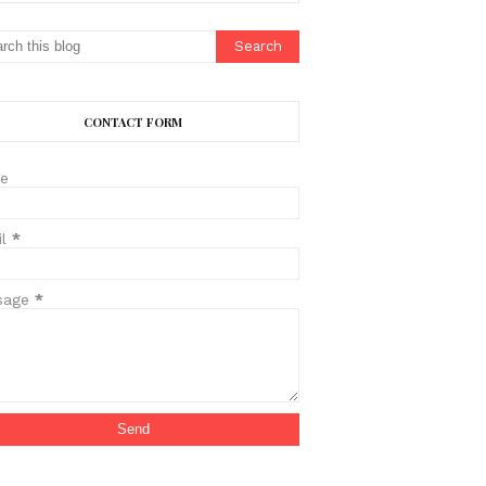
CONTACT FORM
e
il
*
sage
*