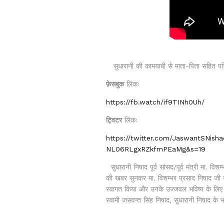
सुधारानी की कामयाबी से माता-पिता सहित परिजन
फ़ेसबुक
लिंकः
https://fb.watch/if9TINh0Uh/
ट्विटर
लिंकः
https://twitter.com/JaswantSNis
NL06RLgxRZkfmPEaMg&s=19
सुधारानी निषाद पूर्व सांसद/पूर्व मंत्री मा. वि
की खबर सुनकर मा. विशम्भर प्रसाद निषाद जी 
स्वागत किया और उनके उज्जवल भविष्य के लि
स्वामी जसवन्त सिंह निषाद, सुधारानी निषाद के