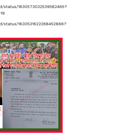
had/status/1630573032539582465?
19
had/status/1630531622268452866?