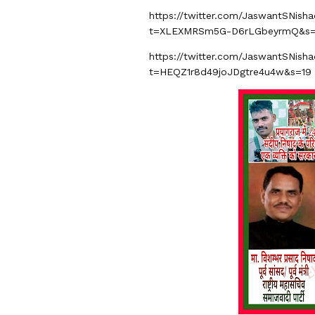
https://twitter.com/JaswantSNis
t=XLEXMRSm5G-D6rLGbeyrmQ&s=
https://twitter.com/JaswantSNis
t=HEQZ1r8d49joJDgtre4u4w&s=19