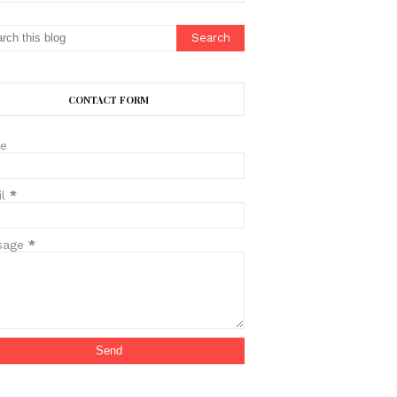
CONTACT FORM
e
il
*
sage
*