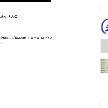
extid=RUbZ1f
ad/status/1632981176746143745?
19