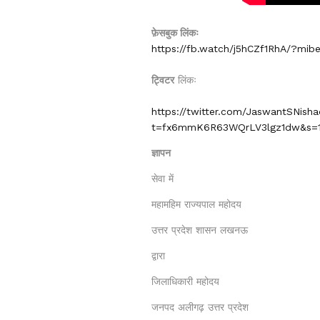
फ़ेसबुक लिंकः
https://fb.watch/j5hCZf1RhA/?mib
ट्विटर
लिंकः
https://twitter.com/JaswantSNish
t=fx6mmK6R63WQrLV3lgz1dw&s=
ज्ञापन
सेवा में
महामहिम राज्यपाल महोदय
उत्तर प्रदेश शासन लखनऊ
द्वारा
जिलाधिकारी महोदय
जनपद अलीगढ़ उत्तर प्रदेश