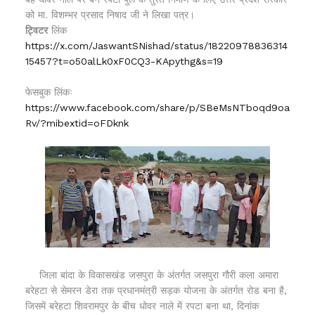
को मा. विशम्भर प्रसाद निषाद जी ने लिखा पत्र।
ट्विटर
लिंक
https://x.com/JaswantSNishad/status/18220978836314
15457?t=o50alLk0xF0CQ3-KApythg&s=19
फेसबुक लिंकः
https://www.facebook.com/share/p/SBeMsNTboqd9oa
Rv/?mibextid=oFDknk
जिला बांदा के विकासखंड जसपुरा के अंतर्गत जसपुरा गौरी कला अमारा
बरेहटा से सेमरन डेरा तक प्रधानमंत्री सड़क योजना के अंतर्गत रोड बना है,
जिसमें बरेहटा शिवरामपुर के बीच धोवर नाले में रपटा बना था, दिनांक