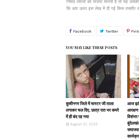
निषाद वंशजों को भाजपा मानती है तो यह उसकी
कि आप ऊपर इस लेख में दी गई किस तसवीर की जै
YOU MAY LIKE THESE POSTS
कुशीनगर जिले में मास्टर जी ताला
आज झांस
लगाकर चल दिए, छात्र रात भर कमरे
आरक्षण 
में ही बंद रह गया
विशंभर प
बुंदेलखं
August 27, 2025
समाजवाद
कार्यक्