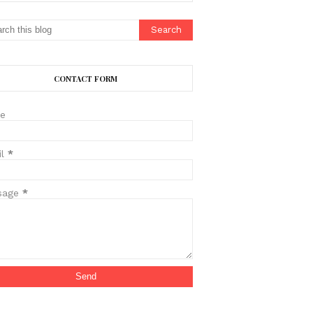
CONTACT FORM
e
il
*
sage
*