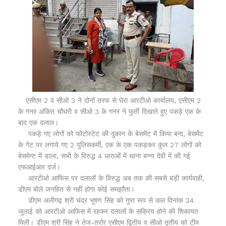
एसीएम 2 व सीओ 3 ने दोनों तरफ से घेरा आरटीओ कार्यालय, एसीएम 2
के गनर अंकित चौधरी व सीओ 3 के गनर ने फुर्ती दिखाते हुए पकड़े एक के
बाद एक दलाल।
पकड़े गए लोगों को फोटोस्टेट की दुकान के बेसमेंट में किया बन्द, बेसमेंट
के गेट पर लगाये गए 2 पुलिसकर्मी, एक के एक पकड़कर कुल 27 लोगों को
बेसमेन्ट में डाला, सभी के विरुद्ध 4 धाराओं में थाना बन्ना देवी में की गई
एफआईआर दर्ज।
आरटीओ आफिस पर दलालों के विरुद्ध अब तक की सबसे बड़ी कार्यवाही,
डीएम बोले जनहित से नहीं होगा कोई समझौता।
डीएम अलीगढ़ श्री चंद्र भूषण सिंह को गुप्त रूप से कल दिनांक 24
जुलाई को आरटीओ आफिस में रहकर दलालों के सक्रिय होने की शिकायत
मिली। डीएम श्री सिंह ने तेज-तर्रार एसीएम द्वितीय व सीओ तृतीय को टीम