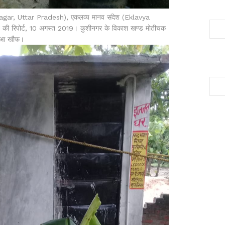
inagar, Uttar Pradesh), एकलव्य मानव संदेश (Eklavya
की रिपोर्ट, 10 अगस्त 2019। कुशीनगर के विकाश खण्ड मोतीचक
ा हुआ खौफ।