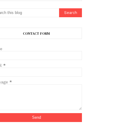
CONTACT FORM
e
il
*
sage
*