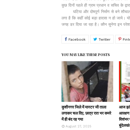
कुछ दिनों पहले ही ग्राम प्रधान व सचिव के द्वा
घटिया और दोषपूर्ण निर्माण से बने शौचालय जब
लगा है कि कहीं कोई बड़ा हादसा न हो जाये। यो
जगह डर दिया जा रहा है। कौन सुनेगा इन परेशा
YOU MAY LIKE THESE POSTS
कुशीनगर जिले में मास्टर जी ताला
आज झांस
लगाकर चल दिए, छात्र रात भर कमरे
आरक्षण 
में ही बंद रह गया
विशंभर प
बुंदेलखं
August 27, 2025