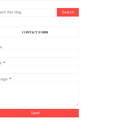
CONTACT FORM
e
il
*
sage
*