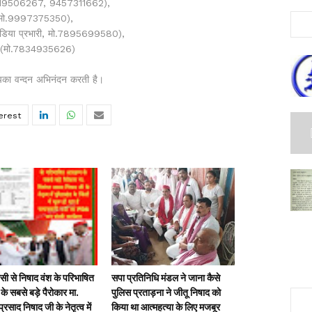
. 9219506267, 9457311662),
 जी (मो.9997375350),
मीडिया प्रभारी, मो.7895699580),
ल्ली (मो.7834935626)
न्दन अभिनंदन करती है।
ी से निषाद वंश के परिभाषित
सपा प्रतिनिधि मंडल ने जाना कैसे
के सबसे बड़े पैरोकार मा.
पुलिस प्रताड़ना ने जीतू निषाद को
्रसाद निषाद जी के नेतृत्व में
किया था आत्महत्या के लिए मजबूर