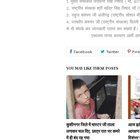
1. मुख्य संचाकल जसवन्त सिंह निषाद ( मो
2. राष्ट्रीय संरक्षक श्री महेंद्र सिंह निषाद
3. राहुल कश्यप जी अलीगढ़ (राष्ट्रीय सोशल 
4. परमवीर कश्यप जी (राष्ट्रीय संरक्षक) दि
से भी संपर्क कर जानकारी प्राप्त कर सकते हैं।
एकलव्य मानव कल्याण आर्मी आपका व
YOU MAY LIKE THESE POSTS
कुशीनगर जिले में मास्टर जी ताला
आज झांस
लगाकर चल दिए, छात्र रात भर कमरे
आरक्षण 
में ही बंद रह गया
विशंभर प