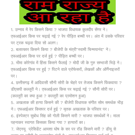
1. उन्नाव में रेप किसने किया ? भाजपा विधायक कुलदीप सेंगर ने।
एफआईआर किस पर चढ़ाई गई ? रेप पीड़ित बच्ची पर। अंत में उसके परिवार
पर ट्रक चढ़वा दिया सो अलग।
2. बलात्कार किसने किया ? बीजेपी के मंत्री"स्वामी चिन्मयानंद" ने।
एफआईआर किस पर दर्ज हुई ? पीड़ित बच्ची पर।
3. भीमा कोरेगांव में हिंसा किसने फैलाई ? मोदी जी के गुरु सम्भाजी भिड़े ने।
एफआईआर किस पर हुई ? पिटने वाले प्रोफेसरों, लेखकों और ऑर्गेनाइजरों
पर।
4. छत्तीसगढ़ में आदिवासी सौनी सोरी के चेहरे पर तेजाब किसने फिंकवाया ?
डीएसपी कल्लूरी ने। एफआईआर किस पर चढ़ाई गई ? सौनी सोरी पर।
(कल्लूरी का क्या हुआ ? कल्लूरी का प्रमोशन हुआ)
5. अखलाक की हत्या किसने की ? बीजेपी विधायक संगीत सोम समर्थक भीड़
ने। एफआईआर किसपर दर्ज हुई ? मृतक अखलाक के परिवार पर।
6. इंस्पेक्टर सुबोध सिंह को गोली किसने मारी ? भाजपा समर्थकों ने। माला
पहनाकर स्वागत किसका किया गया ? हत्यारों का।
7. जेएनयू प्रेसिडेंट आयशा घोष के सर पर रॉड किसने मारी ? डीयू से