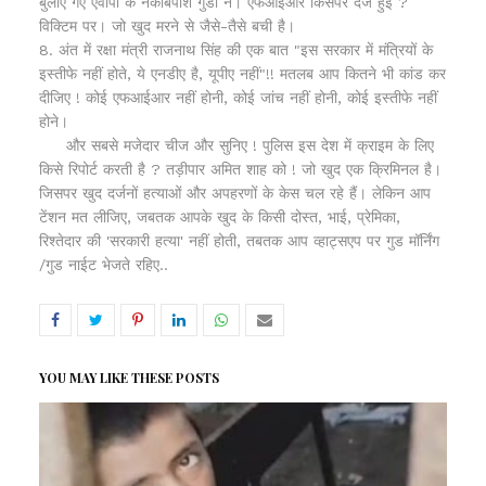
बुलाए गए एवीपी के नकाबपोश गुंडों ने। एफआईआर किसपर दर्ज हुई ?
विक्टिम पर। जो खुद मरने से जैसे-तैसे बची है।
8. अंत में रक्षा मंत्री राजनाथ सिंह की एक बात "इस सरकार में मंत्रियों के
इस्तीफे नहीं होते, ये एनडीए है, यूपीए नहीं"!! मतलब आप कितने भी कांड कर
दीजिए ! कोई एफआईआर नहीं होनी, कोई जांच नहीं होनी, कोई इस्तीफे नहीं
होने।
और सबसे मजेदार चीज और सुनिए ! पुलिस इस देश में क्राइम के लिए
किसे रिपोर्ट करती है ? तड़ीपार अमित शाह को ! जो खुद एक क्रिमिनल है।
जिसपर खुद दर्जनों हत्याओं और अपहरणों के केस चल रहे हैं। लेकिन आप
टेंशन मत लीजिए, जबतक आपके खुद के किसी दोस्त, भाई, प्रेमिका,
रिश्तेदार की 'सरकारी हत्या' नहीं होती, तबतक आप व्हाट्सएप पर गुड मॉर्निंग
/गुड नाईट भेजते रहिए..
YOU MAY LIKE THESE POSTS