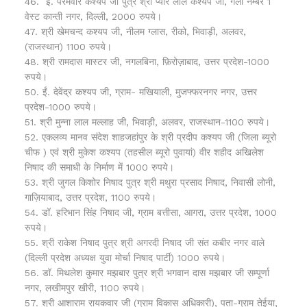
46. ईं. परमवीर कश्यप जी पुत्र श्री प्यारे लाल कश्यप जी, गली नम्बर 1
वेस्ट कान्ती नगर, दिल्ली, 2000 रुपये।
47. श्री खेमचन्द कश्यप जी, नीलम ग्लास, रीको, भिवाड़ी, अलवर,
(राजस्थान) 1100 रुपये।
48. श्री रामदास मास्टर जी, नगलबिना, फ़िरोज़ाबाद, उत्तर प्रदेश-1000
रुपये।
50. ईं. देवेंद्र कश्यप जी, ग्राम- मखियाली, मुजफ्फरनगर नगर, उत्तर
प्रदेश-1000 रुपये।
51. श्री मुन्ना लाल मल्लाह जी, भिवाड़ी, अलवर, राजस्थान-1100 रुपये।
52. एकलव्य मानव संदेश शाहजहांपुर के श्री प्रदीप कश्यप जी (जिला ब्यूरो
चीफ ) एवं श्री मुकेश कश्यप (तहसील ब्यूरो पुवायां) वीर शहीद अखिलेश
निषाद की समाधी के निर्माण में 1000 रुपये।
53. श्री जुगल किशोर निषाद पुत्र श्री मथुरा प्रसाद निषाद, निवासी लोनी,
गाज़ियाबाद, उत्तर प्रदेश, 1100 रुपये।
54. डॉ. हरिभान सिंह निषाद जी, ग्राम बत्तीसा, आगरा, उत्तर प्रदेश, 1000
रुपये।
55. श्री राकेश निषाद पुत्र श्री अगरदी निषाद जी संत कबीर नगर वाले
(दिल्ली प्रदेश अध्यक्ष युवा मोर्चा निषाद पार्टी) 1000 रुपये।
56. डॉ. मिथलेश कुमार मझबार पुत्र श्री भगवान दास मझबार जी सम्पूर्णा
नगर, लखीमपुर खीरी, 1100 रुपये।
57. श्री आशाराम रायकवार जी (ग्राम विकास अधिकारी), पता-ग्राम तेईया,