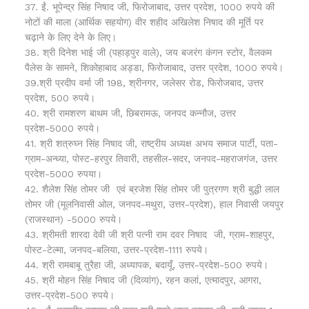
37. ईं. भूपेन्द्र सिंह निषाद जी, फिरोजाबाद, उत्तर प्रदेश, 1000 रुपये की
नोटों की माला (आर्थिक सहयोग) वीर शहीद अखिलेश निषाद की मूर्ति पर
चढ़ाने के लिए देने के लिए।
38. श्री दिनेश भाई जी (पहाड़पुर वाले), जय बजरंग कंगन स्टोर, वैलकम
पैलेस के सामने, शिकोहाबाद अड्डा, फिरोजाबाद, उत्तर प्रदेश, 1000 रुपये।
39.श्री प्रदीप वर्मा जी 198, श्रीनगर, जलेसर रोड, फिरोजबाद, उत्तर
प्रदेश, 500 रुपये।
40. श्री रामशरण बाथम जी, छिबरामऊ, जनपद कन्नौज, उत्तर
प्रदेश-5000 रुपये।
41. श्री शत्रुघ्न सिंह निषाद जी, राष्ट्रीय अध्यक्ष अभय समाज पार्टी, पता-
ग्राम-अन्ध्या, पोस्ट-हरपुर तिवारी, तहसील-सदर, जनपद-महराजगंज, उत्तर
प्रदेश-5000 रुपया।
42. शैलेश सिंह तोमर जी एवं ब्रजेश सिंह तोमर जी पुत्रगण श्री बुद्धी लाल
तोमर जी (मूलनिवासी ओल, जनपद-मथुरा, उत्तर-प्रदेश), हाल निवासी जयपुर
(राजस्थान) -5000 रुपये।
43. श्रीमती शारदा देवी जी श्री पत्नी राम दवर निषाद जी, ग्राम-शाहपुर,
पोस्ट-टेल्मा, जनपद-बलिया, उत्तर-प्रदेश-1111 रुपये।
44. श्री रामबाबू तुरैहा जी, अध्यापक, बदायूँ, उत्तर-प्रदेश-500 रुपये।
45. श्री मोहन सिंह निषाद जी (दिव्यांग), रहन कलां, एत्मादपुर, आगरा,
उत्तर-प्रदेश-500 रुपये।