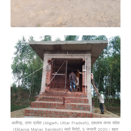
अलीगढ़, उत्तर प्रदेश (Aligarh, Uttar Pradesh), एकलव्य मानव संदेश
(Eklavya Manav Sandesh) ब्यूरो
रिपोर्ट, 5 जनवरी 2020
। बहुत