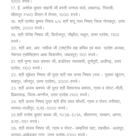
1000 रुपये।
17. ईं. अशोक कुमार साहनी जी बस्ती जनपद वाले, लखनऊ, निवासी,
सीतापुर PWD विभाग में तैनात, 1000 रुपये।
18. श्री प्रमोद कुमार निषाद s/o श्री शंभू नाथ निषाद जिला गोरखपुर, उत्तर
प्रदेश, 2000 रुपये।
19. श्री योगेश निषाद जी, फ़िरोजपुर, नौझील, मथुरा, उत्तर प्रदेश, 1100
रुपये।
20. श्री आर. आर. नाविक जी (राष्ट्रीय सह सचिव एवं मध्य प्रदेश अध्यक्ष,
नेशनल एसोसिएशन आफ फिशरमैन, जबलपुर) 1101 रुपये।
21. श्री मुन्ना लाल कश्यप जी, हार्डवेयर व्यवसायी, दुर्गापुरी, अलीगढ़, उत्तर
प्रदेश, 1100 रुपये।
22. श्री सूबेदार निषाद जी पुत्र श्री राम जनम निषाद (पता - गुलारा खुंटान,
शाहपुर, जौनपुर, उत्तर प्रदेश), 2000 रुपये।
23. श्री अजय कश्यप जी पुत्र श्री विश्वनाथ कश्यप, ग्राम व पोस्ट-नौली,
छिबरामऊ, जिला-कन्नौज, उत्तर प्रदेश-1100 रुपये।
24. श्री अजय निषाद पुत्र श्री हीरा लाल चौधरी, ग्राम व पोस्ट-तरीघाट,
जनपद-ग़ाज़ीपुर, उ.प्र.-1000 रुपये।
25.श्री राजेश कुमार बाथम जी, 11/38-D/1A, सीतानगर, रामबाग, आगरा,
उ.प्र.-1151 रुपये।
26. श्री संजय निषाद जी, ग्राम व पोस्ट- कम्हरियां घाट, तहसील- अलापुर,
जनपद-अम्बेडकर नगर, उत्तर प्रदेश-5100 रुपये।