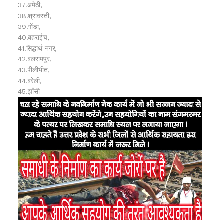
37.अमेठी,
38.श्रावस्ती,
39.गोंडा,
40.बहराईच,
41.सिद्धार्थ नगर,
42.बलरामपुर,
43.पीलीभीत,
44.बरेली,
45.झाँसी