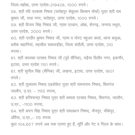
जिला-महोबा, उत्तर प्रदेश-219429, 1000 रुपये।
58.
श्री
रवि प्रकाश निषाद (
फतेहपुर सेकुलर किसान मोर्चा)
पुत्र श्री राम
कुमार जी, राधा नगर, फतेहपुर, उत्तर प्रदेश, 1000 रुपये।
59. श्री
विजय सिंह निषाद जी, ग्राम प्रधान, ओबा, शेरगढ़, जनपद मथुरा,
उत्तर प्रदेश, 2000 रुपये।
60. श्री प्रदीप कुमार निषाद जी, ग्राम व पोस्ट महुअर कलां, थाना बलुआ,
ब्लॉक चहानियां, तहसील सकलडीहा, जिला चंदौली, उत्तर प्रदेश, 310
रुपया।
61. श्री कालका प्रसाद निषाद जी (पूर्व सैनिक), मड़ैया दिलीप नगर, इकनौर,
इटावा, उत्तर प्रदेश 1151 रुपये।
61. श्री सुनील सिंह (सैनिक) जी, लखना, इटावा, उत्तर प्रदेश, 1601
रुपये।
62. श्री तुलाराम निषाद एडवोकेट पुत्र श्री रामनाराय निषाद, शिवगंज
जालौन, उ.प्र. - 1155 रुपया,
63. श्री हरिश्चन्द्र निषाद पुत्र श्री कमला प्रसाद निषाद, शिवगंज, जालौन,
उ.प्र., -1100 रुपया,
64. श्री करन सिंह निषाद पुत्र श्री रामलक्षन निषाद, जैनपुर, भीकेपुर,
औरैया, उ.प्र.,- 115 रुपया
कुल 104,657 रुपये अब तक प्राप्त हुए हैं, मूर्ति और गेट व ग्रिल के साथ।