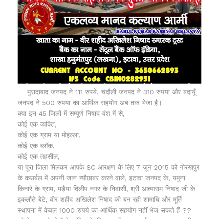
मुरादाबाद जनपद ने 111 रुपये, चंदौली जनपद ने 310 रुपया और बदायूँ
जनपद ने 500 रुपया का आर्थिक सहयोग अब तक भेजा है।
क्या इन 45 जिलों में सम्पूर्ण निषाद वंश में से,
कोई एक व्यक्ति,
कोई एक ग्राम या मोहल्ला,
कोई एक ब्लॉक,
कोई एक तहसील,
या पूरा जिला मिलकर आपके SC आरक्षण के लिए 7 जून 2015 को गोरखपुर
के कसर्बल में अपनी जान न्यौछाबर करने वाले, इटावा जनपद के, यमुना
किनारे के ग्राम, मड़ैया दिलीप नगर के निवासी, श्री आत्माराम निषाद जी के
इकलौते बेटे, वीर शहीद अखिलेश निषाद की बन रही शामाधि और मूर्ति
स्थापना में केवल 1000 रुपये का आर्थिक सहयोग नहीं भेज सकते हैं ??