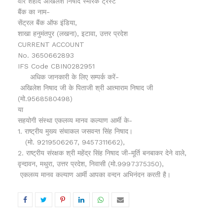
वीर शहीद अखिलेश निषाद स्मारक ट्रस्ट
बैंक का नाम-
सेंट्रल बैंक ऑफ इंडिया,
शाखा हनुमंतपुर (लखना), इटावा, उत्तर प्रदेश
CURRENT ACCOUNT
No. 3650662893
IFS Code CBIN0282951
अधिक जानकारी के लिए सम्पर्क करें-
अखिलेश निषाद जी के पिताजी श्री आत्माराम निषाद जी
(मो.9568580498)
या
सहयोगी संस्था एकलव्य मानव कल्याण आर्मी के-
1. राष्ट्रीय मुख्य संचाकल जसवन्त सिंह निषाद।
(मो. 9219506267, 9457311662),
2. राष्ट्रीय संरक्षक श्री महेंद्र सिंह निषाद जी-मूर्ति बनबाकर देने वाले,
वृन्दावन, मथुरा, उत्तर प्रदेश, निवासी (मो.9997375350),
एकलव्य मानव कल्याण आर्मी आपका वन्दन अभिनंदन करती है।