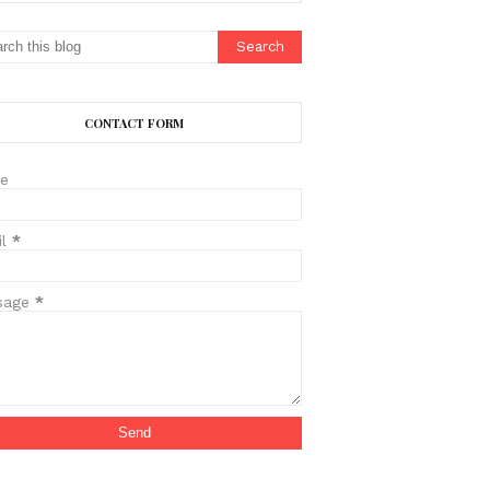
CONTACT FORM
e
il
*
sage
*