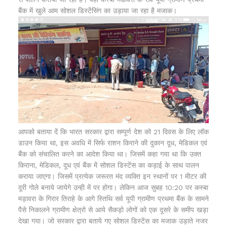
बैंक में खुले आम सोशल डिस्टेंसिंग का उड़ाया जा रहा है मजाक।
आपको बताया दें कि भारत सरकार द्वारा सम्पूर्ण देश को 21 दिवस के लिए लॉक
डाउन किया था, इस अवधि में सिर्फ राशन किराने की दुकान दूध, मेडिकल एवं
बैंक को संचालित करने का आदेश किया था। जिसमें कहा गया था कि उक्त
किराना, मेडिकल, दूध एवं बैंक में सोशल डिस्टेंस का कड़ाई के साथ पालन
कराया जाएगा। जिसमें प्रत्येक जरूरत मंद व्यक्ति इन स्थानों पर 1 मीटर की
दूरी गोले बनाये जायेगे उन्ही में पर होगा। लेकिन आज सुबह 10:20 पर कस्बा
मड़ावरा के गिरार तिराहे के आगे स्तिथि सर्व यूपी ग्रामीण प्रथमा बैंक के सामने
पैसे निकालने ग्रामीण क्षेत्रो से आये सैकड़ो लोगों को एक दूसरे के समीप खड़ा
देखा गया। जो सरकार द्वारा बताये गए सोशल डिस्टेंस का मजाक उड़ाते नजर