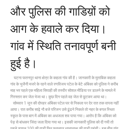
और पुलिस की गाडिय़ों को
आग के हवाले कर दिया।
गांव में स्थिति तनावपूर्ण बनी
हुई है।
घटना फतनपुर थाना क्षेत्र के कहला गांव की है। जानकारी के मुताबिक कहला
गांव के भुजैनी मजरे के रहने वाले रणविजय पटेल के बेटे अंबिका को पुलिस ने करीब
माह भर पहले एक महिला सिपाही की तस्वीर सोशल मीडिया पर डालने के मामले में
गिरफ्तार कर जेल भेजा था। कुछ दिन पहले वह जेल से छूटकर आया था।
सोमवार 1 जून की दोपहर अंबिका पटेल घर से निकला पर देर रात तक वापस नहीं
आया। रात करीब साढ़े नौ बजे परिजन उसे ढूंढने निकले तो नहर के बगल स्थित
स्कूल के पास बाग में अंबिका का अधजला शव पाया गया। आरोप है कि अंबिका को
पेड़ से बांधकर जिंदा जला दिया गया था। इसकी जानकारी पुलिस को दी गयी तो
पहले डायल 100 की गाड़ी फिर फतनपुर थानाध्यक्ष की गाड़ी पहुंची। इस बीच गांव