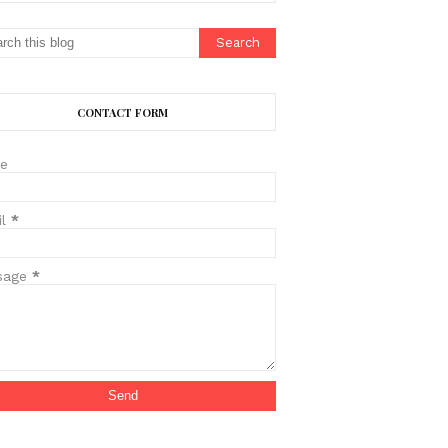
CONTACT FORM
e
il
*
sage
*