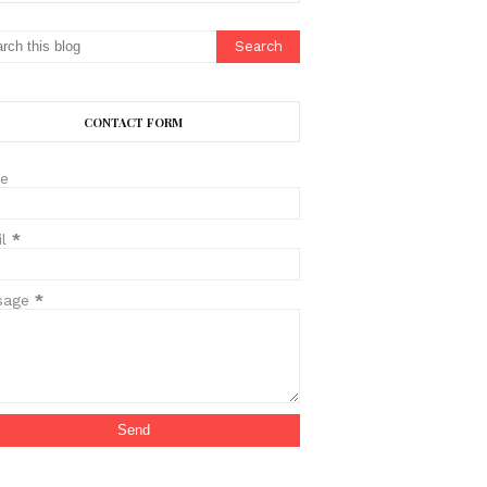
CONTACT FORM
e
il
*
sage
*