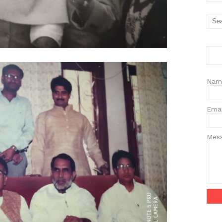
Nam
Ema
Mes