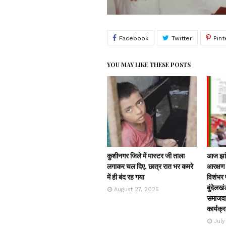
YOU MAY LIKE THESE POSTS
कुशीनगर जिले में मास्टर जी ताला
आज झांस
लगाकर चल दिए, छात्र रात भर कमरे
आरक्षण 
में ही बंद रह गया
विशंभर प
बुंदेलखं
August 27, 2025
समाजवाद
कार्यक्
July