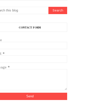
CONTACT FORM
e
il
*
sage
*