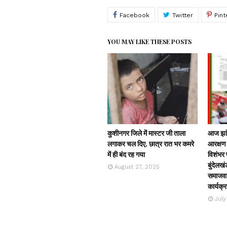
YOU MAY LIKE THESE POSTS
कुशीनगर जिले में मास्टर जी ताला
आज झांस
लगाकर चल दिए, छात्र रात भर कमरे
आरक्षण 
में ही बंद रह गया
विशंभर प
बुंदेलखं
August 27, 2025
समाजवाद
कार्यक्
July