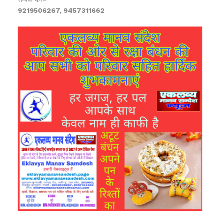
9219506267, 9457311662