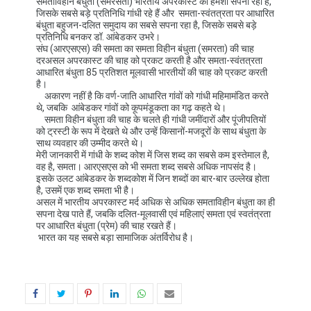
समताविहीन बंधुता (समरसता) भारतीय अपरकास्ट का हमेशा सपना रहा है,
जिसके सबसे बड़े प्रतिनिधि गांधी रहे हैं और समता-स्वंतत्रता पर आधारित
बंधुता बहुजन-दलित समुदाय का सबसे सपना रहा है, जिसके सबसे बड़े
प्रतिनिधि बनकर डॉ. आंबेडकर उभरे।
संघ (आरएसएस) की समता का समता विहीन बंधुता (समरता) की चाह
दरअसल अपरकास्ट की चाह को प्रकट करती है और समता-स्वंतत्रता
आधारित बंधुता 85 प्रतिशत मूलवासी भारतीयों की चाह को प्रकट करती
है।
अकारण नहीं है कि वर्ण-जाति आधारित गांवों को गांधी महिमामंडित करते
थे, जबकि आंबेडकर गांवों को कूपमंडूकता का गढ़ कहते थे।
समता विहीन बंधुता की चाह के चलते ही गांधी जमींदारों और पूंजीपतियों
को ट्रस्टी के रूप में देखते थे और उन्हें किसानों-मजदूरों के साथ बंधुता के
साथ व्यवहार की उम्मीद करते थे।
मेरी जानकारी में गांधी के शब्द कोश में जिस शब्द का सबसे कम इस्तेमाल है,
वह है, समता। आरएसएस को भी समता शब्द सबसे अधिक नापसंद है।
इसके उलट आंबेडकर के शब्दकोश में जिन शब्दों का बार-बार उल्लेख होता
है, उसमें एक शब्द समता भी है।
असल में भारतीय अपरकास्ट मर्द अधिक से अधिक समताविहीन बंधुता का ही
सपना देख पाते हैं, जबकि दलित-मूलवासी एवं महिलाएं समता एवं स्वतंत्रता
पर आधारित बंधुता (प्रेम) की चाह रखते हैं।
भारत का यह सबसे बड़ा सामाजिक अंतर्विरोध है।