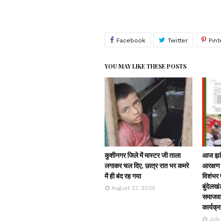
YOU MAY LIKE THESE POSTS
कुशीनगर जिले में मास्टर जी ताला
आज झांस
लगाकर चल दिए, छात्र रात भर कमरे
आरक्षण 
में ही बंद रह गया
विशंभर प
बुंदेलखं
August 27, 2025
समाजवाद
कार्यक्
July