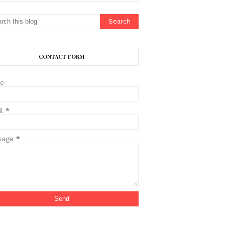
CONTACT FORM
e
il
*
sage
*