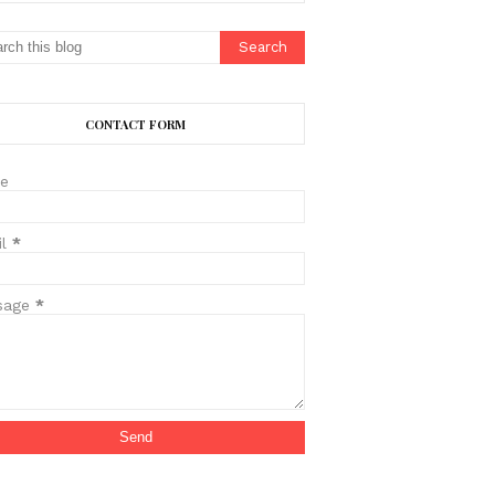
CONTACT FORM
e
il
*
sage
*