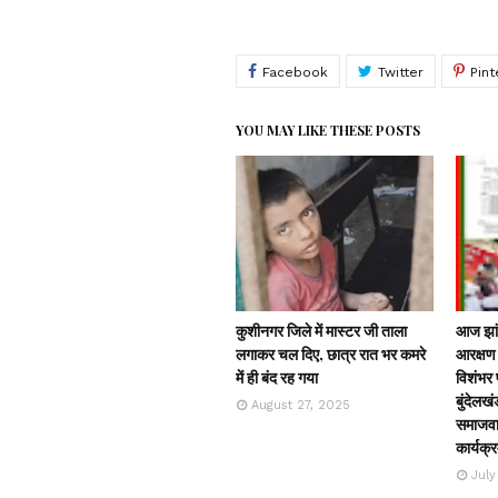
YOU MAY LIKE THESE POSTS
कुशीनगर जिले में मास्टर जी ताला
आज झांस
लगाकर चल दिए, छात्र रात भर कमरे
आरक्षण 
में ही बंद रह गया
विशंभर प
बुंदेलखं
August 27, 2025
समाजवाद
कार्यक्
July