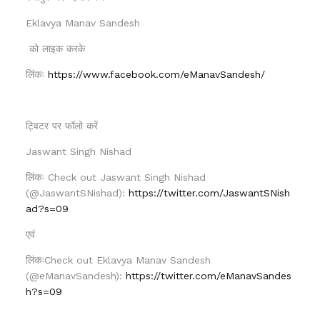
Eklavya Manav Sandesh
को लाइक करके
लिंकः
https://www.facebook.com/eManavSandesh/
ट्विटर पर फॉलो करें
Jaswant Singh Nishad
लिंकः Check out Jaswant Singh Nishad
(@JaswantSNishad):
https://twitter.com/JaswantSNish
ad?s=09
एवं
लिंकःCheck out Eklavya Manav Sandesh
(@eManavSandesh):
https://twitter.com/eManavSandes
h?s=09