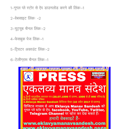
1-गूगल प्ले स्टोर से ऐप डाउनलोड करने की लिंकः-1
2-वेबसाइट लिंकः -2
3-यूट्यूब चैनल लिंकः-2
4-फेसबुक पेज लिंकः-1
5-ट्विटर अकाउंट लिंकः-2
6-टेलीग्राम चैनल लिंकः-1