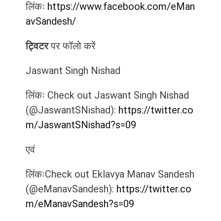
लिंकः
https://www.facebook.com/eMan
avSandesh/
ट्विटर
पर फॉलो करें
Jaswant Singh Nishad
लिंकः Check out Jaswant Singh Nishad
(@JaswantSNishad):
https://twitter.co
m/JaswantSNishad?s=09
एवं
लिंकःCheck out Eklavya Manav Sandesh
(@eManavSandesh):
https://twitter.co
m/eManavSandesh?s=09