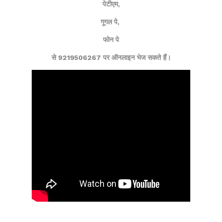
पेटीएम,
गूगल पे,
फोन पे
से 9219506267 पर ऑनलाइन भेज सकते हैं।