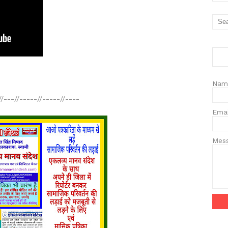
Nam
//---//-----//-----//----
Ema
Mes