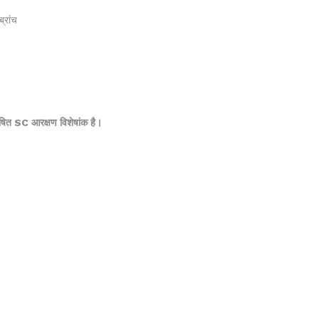
रांच
ाषित SC आरक्षण विशेषांक है।