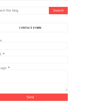
CONTACT FORM
e
il
*
sage
*