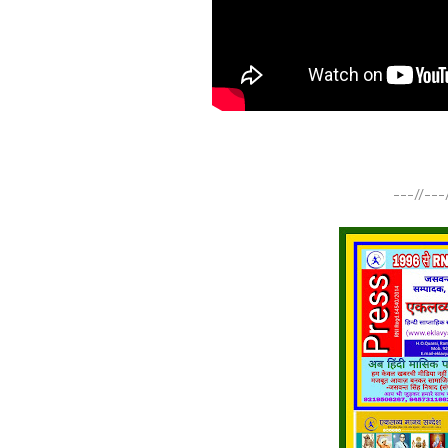
---//---