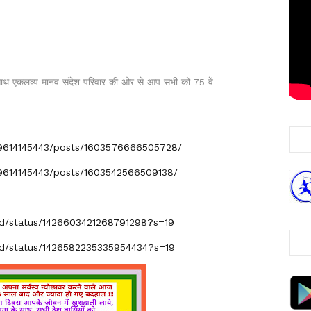
े साथ एकलव्य मानव संदेश परिवार की ओर से आप सभी को 75 वें
9614145443/posts/1603576666505728/
9614145443/posts/1603542566509138/
had/status/1426603421268791298?s=19
had/status/1426582235335954434?s=19