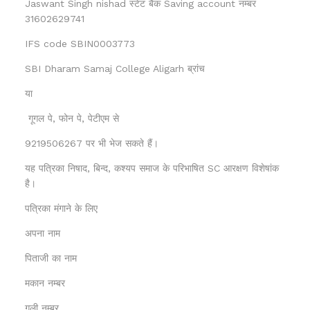
Jaswant Singh nishad स्टेट बैंक Saving account नम्बर
31602629741
IFS code SBIN0003773
SBI Dharam Samaj College Aligarh ब्रांच
या
गूगल पे, फोन पे, पेटीएम से
9219506267 पर भी भेज सकते हैं।
यह पत्रिका निषाद, बिन्द, कश्यप समाज के परिभाषित SC आरक्षण विशेषांक
है।
पत्रिका मंगाने के लिए
अपना नाम
पिताजी का नाम
मकान नम्बर
गली नम्बर