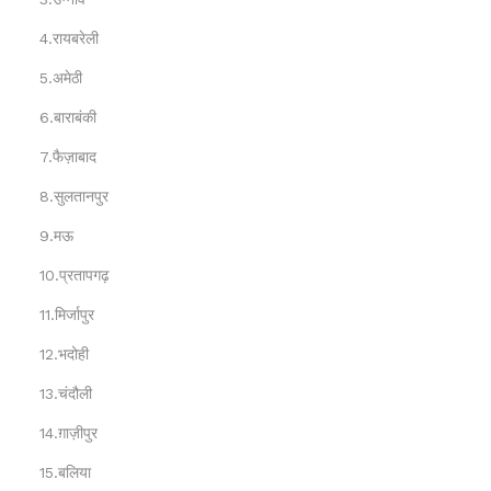
4.रायबरेली
5.अमेठी
6.बाराबंकी
7.फैज़ाबाद
8.सुलतानपुर
9.मऊ
10.प्रतापगढ़
11.मिर्जापुर
12.भदोही
13.चंदौली
14.ग़ाज़ीपुर
15.बलिया