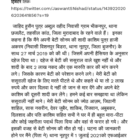
ट्विटर
लिंकः
https://twitter.com/JaswantSNishad/status/143922020
6203641856?s=19
जाहिद हुसैन पुत्र अब्दुल वहीद निवासी ग्राम भीकनपुर, थाना
छजलैट, तहसील कांठ, जिला मुरादाबाद के रहने वाले हैं। इनका
कहना है कि मैंने अपनी बेटी सोनम की शादी काशिम पुत्र हाजी
अकरम (निवासी विशनपुर बिडरा, थाना नूरपुर, जिला बुजनौर) के
साथ 27 मार्च 2019 को की थी। जिसमें अपनी हैसियत के अनुसार
दहेज दिया था। दहेज से बेटी की ससुराल वाले खुश नहीं थे और
शादी के बाद 2 लाख नकद और एक मारुति कार की मांग करने
लगे। जिसके कारण बेटी को परेशान करने लगे। मेरी बेटी को
ससुराली दहेज के लिए मरते पीटते थे और कहते थे या तो 2 लाख
रुपये और कार दिलवा दे नहीं तो जान से मार देंगे और अपने बेटे
काशिम की दूसरी शादी कर लेंगे। हमने कई बार समझाया था लेकिन
ससुराली नहीं माने। मेरी बेटी सोनम को ज्येठ आज़म, जिठानी
शाहिल, सास नसरीन, देवर जुबैर, शाकिब, रिजवान, अबुबकर,
दिलशाद और पति काशिम सहित सभी ने घर में ही बहुत मारा-पीटा
और कोई जहरीला पदार्थ पिला दिया और वहां से फरार हो गये। और
इसकी वजह से बेटी सोनम की मौत हो गई। घटना की जानकारी
होने पर मैंने (पिता ने) थाना नूरपुर में 1 जुलाई 2021को एफआईआर