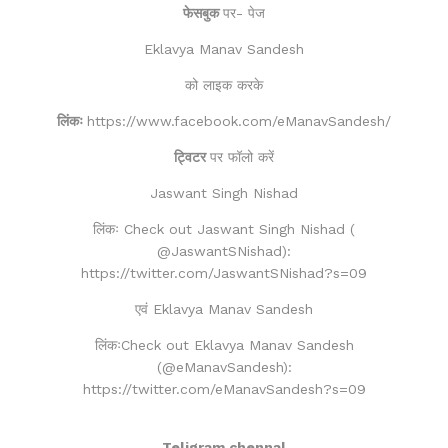
फेसबुक
पर- पेज
Eklavya Manav Sandesh
को लाइक करके
लिंकः
https://www.facebook.com/eManavSandesh/
ट्विटर
पर फॉलो करें
Jaswant Singh Nishad
लिंकः Check out Jaswant Singh Nishad (
@JaswantSNishad):
https://twitter.com/JaswantSNishad?s=09
एवं Eklavya Manav Sandesh
लिंकःCheck out Eklavya Manav Sandesh
(@eManavSandesh):
https://twitter.com/eManavSandesh?s=09
Teligram chennal