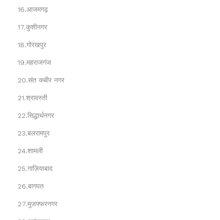
16.आजमगढ़
17.कुशीनगर
18.गोरखपुर
19.महराजगंज
20.संत कबीर नगर
21.श्रावस्ती
22.सिद्धार्थनगर
23.बलरामपुर
24.शामली
25.गाज़ियाबाद
26.बागपत
27.मुजफ्फरनगर