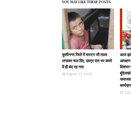
YOU MAY LIKE THESE POSTS
कुशीनगर जिले में मास्टर जी ताला
आज झांस
लगाकर चल दिए, छात्र रात भर कमरे
आरक्षण 
में ही बंद रह गया
विशंभर प
बुंदेलखं
August 27, 2025
समाजवाद
कार्यक्
July