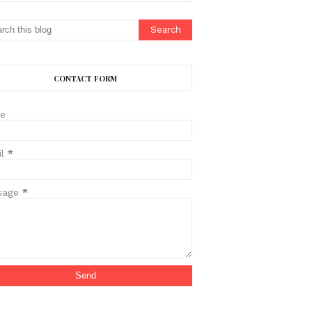
CONTACT FORM
e
il
*
sage
*