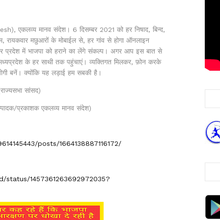
esh), एकलव्य मानव संदेश। 6 दिसम्बर 2021 को हर निषाद, बिन्द,
थम, रायकवार मछुआरों के मोबाईल से, हर गांव से होगा ऑनलाइन
र प्रदेश में भाजपा को हराने का लेंगे संकल्प। अगर आप इस बात से
मध्यप्रदेश के हर साथी तक पहुंचाएं। व्यक्तिगत मिलकर, फ़ोन करके
ोगी बनें। क्योंकि यह लड़ाई हम सबकी है।
(राज्यसभा सांसद)
्पादक/प्रकाशक एकलव्य मानव संदेश)
614145443/posts/1664138887116172/
had/status/1457361263692972035?