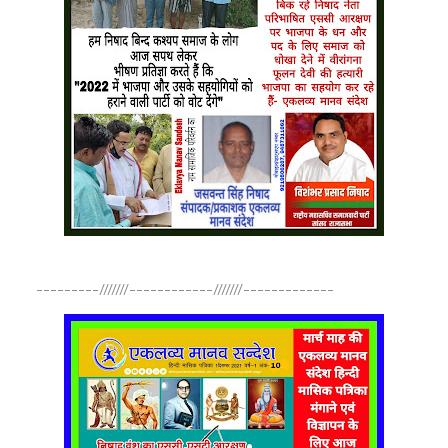
---------///////------------///////-------------