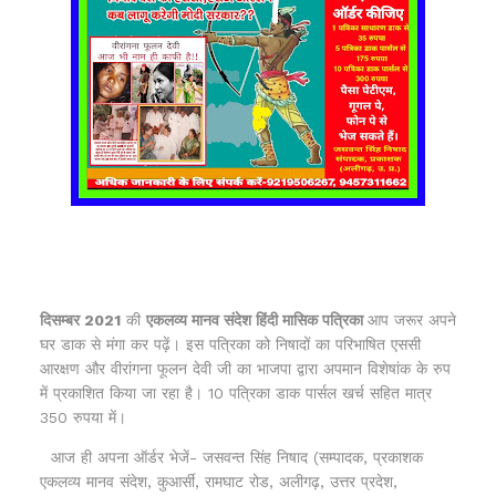
दिसम्बर 2021
की
एकलव्य मानव संदेश हिंदी मासिक पत्रिका
आप जरूर अपने
घर डाक से मंगा कर पढ़ें। इस पत्रिका को निषादों का परिभाषित एससी
आरक्षण और वीरांगना फूलन देवी जी का भाजपा द्वारा अपमान विशेषांक के रुप
में प्रकाशित किया जा रहा है। 10 पत्रिका डाक पार्सल खर्च सहित मात्र
350 रुपया में।
आज ही अपना ऑर्डर भेजें- जसवन्त सिंह निषाद (सम्पादक, प्रकाशक
एकलव्य मानव संदेश, कुआर्सी, रामघाट रोड, अलीगढ़, उत्तर प्रदेश,