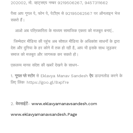
202002, मो. व्हाट्सएप नम्बर 9219506267, 9457311662
पैसा आप गूगल पे, फोन पे, पेटीएम से 92195062567 पर ऑनलाइन भेज
सकते हैं।
आओ अब पत्रिकारिता के माध्यम सामाजिक एकता को मजबूत बनाएं..
जिम्मेदार मीडिया की पहुंच अब सोशल मीडिया के अधिकांश साधनों के द्वारा
देश और दुनिया के हर कोने में तक हो रही है, आप भी इसके साथ जूड़कर
समाज को मजबूत और जागरूक कर सकते हो।
एकलव्य मानव संदेश की खबरें देखने के साधन-
1.
गूगल प्ले स्टोर
से Eklavya Manav Sandesh
ऐप
डाउनलोड करने के
लिए लिंकः https://goo.gl/BxpTre
2.
वेवसाईटें
-
www.eklavyamanavsandesh.com
www.eklavyamanavsandesh.Page