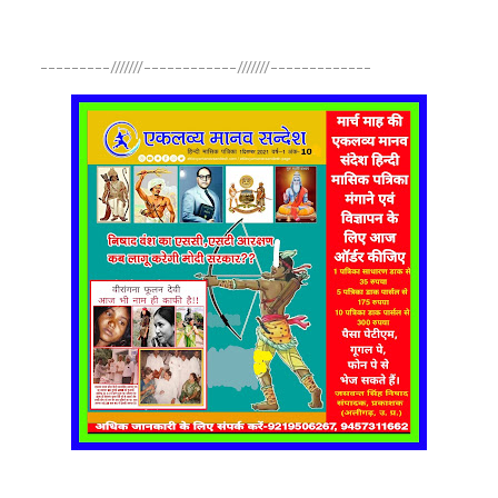
---------///////------------///////-------------