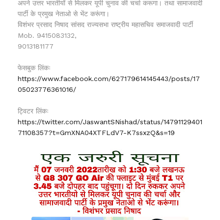
अपने उत्तर भारतीयों से मिलकर यूपी चुनाव की चर्चा करूगा। तथा सामाजवादी
पार्टी के प्रमुख नेताओ से भेंट करूंगा।
विशंभर प्रसाद निषाद सांसद राज्यसभा राष्ट्रीय महासचिव समाजवादी पार्टी
Mob. 9415083132,
9013181177
फेसबुक लिंकः
https://www.facebook.com/627179614145443/posts/17
05023776361016/
ट्विटर लिंकः
https://twitter.com/JaswantSNishad/status/14791129401
71108357?t=GmXNA04XTFLdV7-K7ssxzQ&s=19