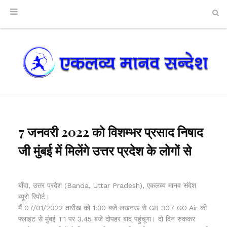
7 जनवरी 2022 को विशम्भर प्रसाद निषाद
जी मुंबई में मिलेंगे उत्तर प्रदेश के लोगों से
बाँदा, उत्तर प्रदेश (Banda, Uttar Pradesh), एकलव्य मानव संदेश
ब्यूरो रिपोर्ट।
मैं 07/01/2022 तारीख को 1:30 बजे लखनऊ से G8 307 GO Air की
फ्लाइट से मुंबई T1 पर 3.45 बजे दोपहर बाद पहुंचूगा। दो दिन रुककर