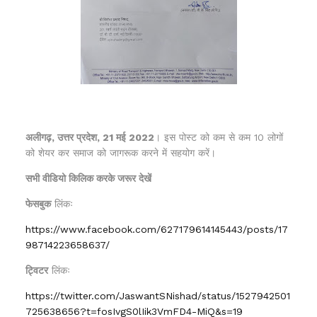
अलीगढ़, उत्तर प्रदेश, 21 मई 2022
। इस पोस्ट को कम से कम 10 लोगों
को शेयर कर समाज को जागरूक करने में सहयोग करें।
सभी वीडियो किलिक करके जरूर देखें
फेसबुक
लिंकः
https://www.facebook.com/627179614145443/posts/17
98714223658637/
ट्विटर
लिंकः
https://twitter.com/JaswantSNishad/status/1527942501
725638656?t=fosIvgS0lIik3VmFD4-MiQ&s=19