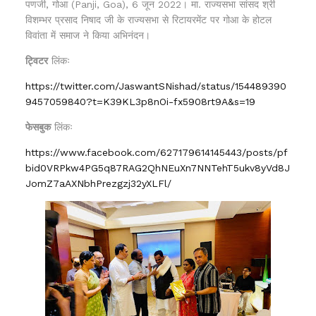
पणजी, गोआ (Panji, Goa), 6 जून 2022। मा. राज्यसभा सांसद श्री
विशम्भर प्रसाद निषाद जी के राज्यसभा से रिटायरमेंट पर गोआ के होटल
विवांता में समाज ने किया अभिनंदन।
ट्विटर
लिंकः
https://twitter.com/JaswantSNishad/status/154489390
9457059840?t=K39KL3p8nOi-fx5908rt9A&s=19
फेसबुक
लिंकः
https://www.facebook.com/627179614145443/posts/pf
bid0VRPkw4PG5q87RAG2QhNEuXn7NNTehT5ukv8yVd8J
JomZ7aAXNbhPrezgzj32yXLFl/