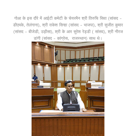
गोआ के इस दौरे में आईटी कमेटी के चेयरमैन श्री तिरुचि सिवा (सांसद -
डीएमके, तेलंगाना), श्री राकेश सिन्हा (सांसद - भाजपा), श्री सुजीत कुमार
(सांसद - बीजेडी, उड़ीसा), श्री के आर सुरेश रेड्डी ( सांसद), श्री नीरज
डांगी (सांसद - कांग्रेस, राजस्थान) साथ थे।