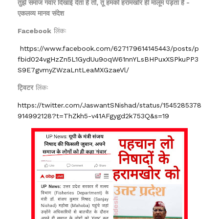
तुझे समाज गंवार दिखाई देता है तो, तू हमको हरामखोर ही मालूम पड़ता है -
एकलव्य मानव संदेश
Facebook
लिंकः
https://www.facebook.com/627179614145443/posts/p
fbid024vgHzZn5L1GydUu9oqW61nnYLsBHPuxXSPkuPP3
S9E7gvmyZWzaLntLeaMXGzaeVl/
ट्विटर
लिंकः
https://twitter.com/JaswantSNishad/status/1545285378
914992128?t=ThZkh5-v41AFgygd2k753Q&s=19