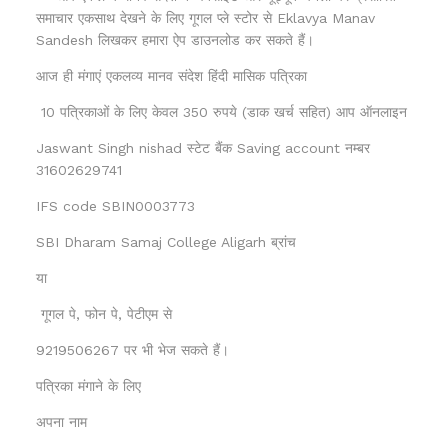
समाचार एकसाथ देखने के लिए गूगल प्ले स्टोर से Eklavya Manav
Sandesh लिखकर हमारा ऐप डाउनलोड कर सकते हैं।
आज ही मंगाएं एकलव्य मानव संदेश हिंदी मासिक पत्रिका
10 पत्रिकाओं के लिए केवल 350 रुपये (डाक खर्च सहित) आप ऑनलाइन
Jaswant Singh nishad स्टेट बैंक Saving account नम्बर
31602629741
IFS code SBIN0003773
SBI Dharam Samaj College Aligarh ब्रांच
या
गूगल पे, फोन पे, पेटीएम से
9219506267 पर भी भेज सकते हैं।
पत्रिका मंगाने के लिए
अपना नाम