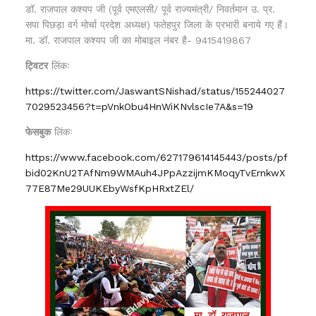
डॉ. राजपाल कश्यप जी (पूर्व एमएलसी/ पूर्व राज्यमंत्री/ निवर्तमान उ. प्र.
सपा पिछड़ा वर्ग मोर्चा प्रदेश अध्यक्ष) फतेहपुर जिला के प्रभारी बनाये गए हैं।
मा. डॉ. राजपाल कश्यप जी का मोबाइल नंबर है- 9415419867
ट्विटर
लिंकः
https://twitter.com/JaswantSNishad/status/155244027
7029523456?t=pVnkObu4HnWiKNvlscIe7A&s=19
फेसबुक
लिंकः
https://www.facebook.com/627179614145443/posts/pf
bid02KnU2TAfNm9WMAuh4JPpAzzijmKMoqyTvErnkwX
77E87Me29UUKEbyWsfKpHRxtZEl/