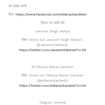
को लाइक करके
लिंकः
https://www.facebook.com/eManavSandesh/
ट्विटर पर फॉलो करें
Jaswant Singh Nishad
लिंकः Check out Jaswant Singh Nishad (
@JaswantSNishad):
https://twitter.com/JaswantSNishad?s=09
एवं Eklavya Manav Sandesh
लिंकः Check out Eklavya Manav Sandesh
(@eManavSandesh):
https://twitter.com/eManavSandesh?s=09
Teligram chennal