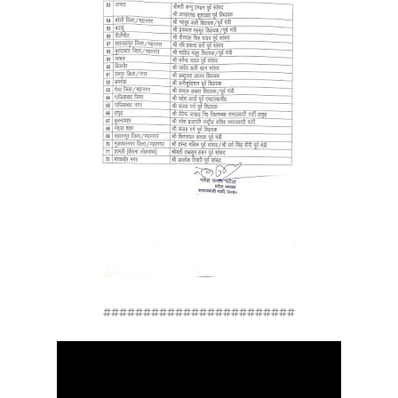
########################