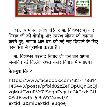
एकलव्य मानव संदेश परिवार मा. विशम्भर प्रसाद
निषाद जी की दीर्घायु और स्वस्थ जीवन की कामना
करते हुए, समाज और देश को नई राह दिखाने के लिए
परमपिता से प्रार्थना करता है।
मा. विशम्भर प्रसाद निषाद जी इस बार अपना
जन्मदिन नई दिल्ली स्थित संसद निवास में मनाएंगे।
फेसबुक
लिंकः
https://www.facebook.com/627179614
145443/posts/pfbid02zZeFDpUQnGcDj
vqMntTvruRVc7fSeqnFvqateCkErxNCU
XSsfBswPcgs8iWYVsewl/?
extid=a&mibextid=e8qoej