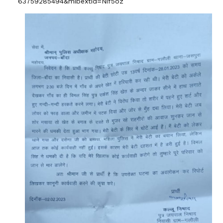
63759285494&mibextid=Nif5oz