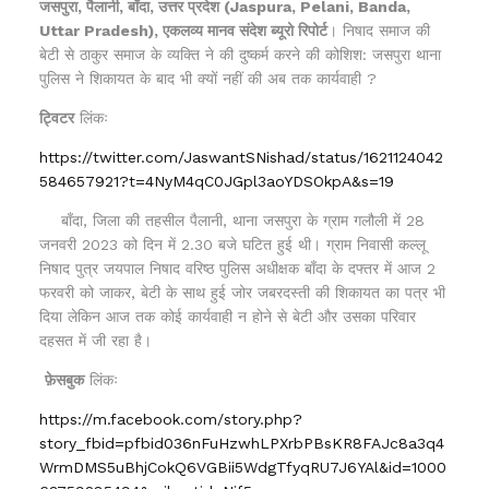
जसपुरा, पैलानी, बाँदा, उत्तर प्रदेश (Jaspura, Pelani, Banda,
Uttar Pradesh), एकलव्य मानव संदेश ब्यूरो रिपोर्ट
। निषाद समाज की
बेटी से ठाकुर समाज के व्यक्ति ने की दुष्कर्म करने की कोशिश: जसपुरा थाना
पुलिस ने शिकायत के बाद भी क्यों नहीं की अब तक कार्यवाही ?
ट्विटर
लिंकः
https://twitter.com/JaswantSNishad/status/1621124042
584657921?t=4NyM4qC0JGpl3aoYDSOkpA&s=19
बाँदा, जिला की तहसील पैलानी, थाना जसपुरा के ग्राम गलौली में
28
जनवरी 2023 को दिन में 2.30 बजे घटित हुई थी। ग्राम निवासी कल्लू
निषाद पुत्र जयपाल निषाद वरिष्ठ पुलिस अधीक्षक बाँदा के दफ्तर में आज 2
फरवरी को जाकर, बेटी के साथ हुई जोर जबरदस्ती की शिकायत का पत्र भी
दिया लेकिन आज तक कोई कार्यवाही न होने से बेटी और उसका परिवार
दहसत में जी रहा है।
फ़ेसबुक
लिंकः
https://m.facebook.com/story.php?
story_fbid=pfbid036nFuHzwhLPXrbPBsKR8FAJc8a3q4
WrmDMS5uBhjCokQ6VGBii5WdgTfyqRU7J6YAl&id=1000