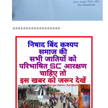
##################