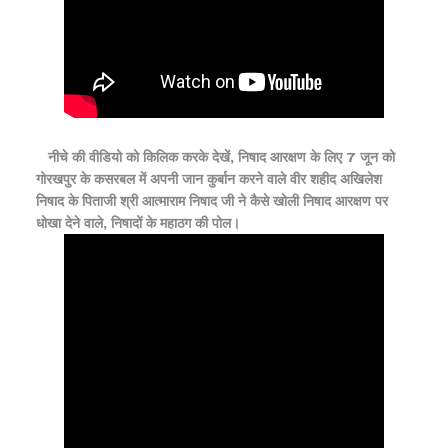
नीचे की वीडियो को किलिक करके देखें, निषाद आरक्षण के लिए 7 जून को
गोरखपुर के कसरबल में अपनी जान कुर्बान करने वाले वीर शहीद अखिलेश
निषाद के पिताजी श्री आत्माराम निषाद जी ने कैसे खोली निषाद आरक्षण पर
धोखा देने वाले, निषादों के महाठग की पोल।