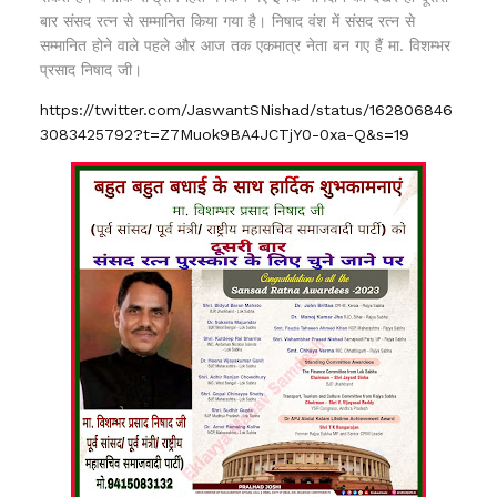
बार संसद रत्न से सम्मानित किया गया है। निषाद वंश में संसद रत्न से
सम्मानित होने वाले पहले और आज तक एकमात्र नेता बन गए हैं मा. विशम्भर
प्रसाद निषाद जी।
https://twitter.com/JaswantSNishad/status/162806846
3083425792?t=Z7Muok9BA4JCTjY0-0xa-Q&s=19