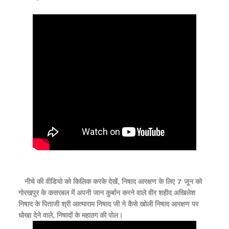
नीचे की वीडियो को किलिक करके देखें, निषाद आरक्षण के लिए 7 जून को
गोरखपुर के कसरबल में अपनी जान कुर्बान करने वाले वीर शहीद अखिलेश
निषाद के पिताजी श्री आत्माराम निषाद जी ने कैसे खोली निषाद आरक्षण पर
धोखा देने वाले, निषादों के महाठग की पोल।