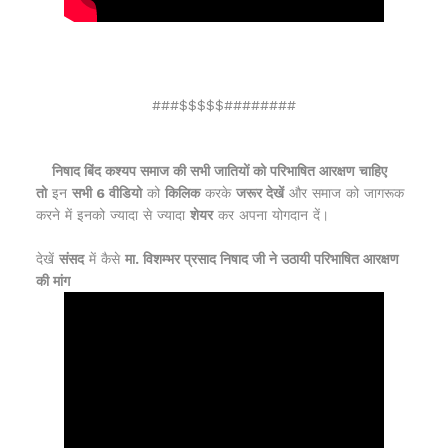
###$$$$$########
निषाद बिंद कश्यप समाज की सभी जातियों को परिभाषित आरक्षण चाहिए
तो
इन
सभी 6 वीडियो
को
किलिक
करके
जरूर देखें
और समाज को जागरूक
करने में इनको ज्यादा से ज्यादा
शेयर
कर अपना योगदान दें।
देखें
संसद
में कैसे
मा. विशम्भर प्रसाद निषाद जी ने उठायी परिभाषित आरक्षण
की मांग