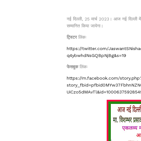
नई दिल्ली, 25 मार्च 2023। आज नई दिल्ली में 
सम्मानित किया जायेगा।
ट्विटर
लिंकः
https://twitter.com/JaswantSNis
q4ybwhdNsGQBpNjBg&s=19
फेसबुक
लिंकः
https://m.facebook.com/story.php
story_fbid=pfbid0MYw37FbhnNZN
UiCzo5dMAvTl&id=1000637592854