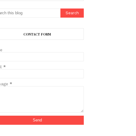
CONTACT FORM
e
il
*
sage
*