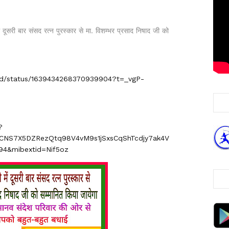
दूसरी बार संसद रत्न पुरस्कार से मा. विशम्भर प्रसाद निषाद जी को
had/status/1639434268370939904?t=_vgP-
?
CNS7X5DZRezQtq98V4vM9s1jSxsCqShTcdjy7ak4V
94&mibextid=Nif5oz