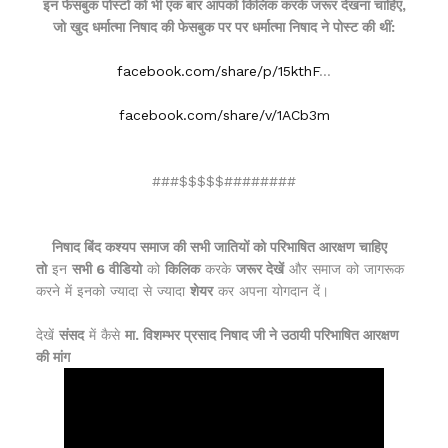
इन फेसबुक पोस्टों को भी एक बार आपको किलिक करके जरूर देखना चाहिए,
जो खुद धर्मात्मा निषाद की फेसबुक पर पर धर्मात्मा निषाद ने पोस्ट की थीं:
facebook.com/share/p/15kthF
…
facebook.com/share/v/1ACb3m
###$$$$$########
निषाद बिंद कश्यप समाज की सभी जातियों को परिभाषित आरक्षण चाहिए
तो
इन
सभी 6 वीडियो
को
किलिक
करके
जरूर देखें
और समाज को जागरूक
करने में इनको ज्यादा से ज्यादा
शेयर
कर अपना योगदान दें।
देखें
संसद
में कैसे
मा. विशम्भर प्रसाद निषाद जी ने उठायी परिभाषित आरक्षण
की मांग