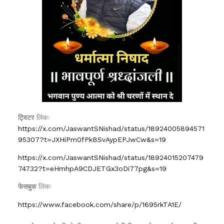
ट्विटर
लिंकः
https://x.com/JaswantSNishad/status/18924005894571
95307?t=JXHiPm0fPkBSvAypEPJwCw&s=19
https://x.com/JaswantSNishad/status/18924015207479
74732?t=eHmhpA9CDJETGx3oDi77pg&s=19
फेसबुक
लिंकः
https://www.facebook.com/share/p/1695rkTA1E/