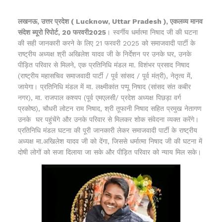
लखनऊ, उत्तर प्रदेश ( Lucknow, Uttar Pradesh ), एकलव्य मानव
संदेश ब्यूरो रिपोर्ट, 20 फरवरी2025
। स्वर्गीय धर्मात्मा निषाद जी की घटना
की सही जानकारी करने के लिए 21 फरवरी 2025 को समाजवादी पार्टी के
राष्ट्रीय अध्यक्ष श्री अखिलेश यादव जी के निर्देशन पर उनके घर, उनके
पीड़ित परिवार से मिलने, एक प्रतिनिधि मंडल मा. विशंभर प्रसाद निषाद
(राष्ट्रीय महासचिव समाजवादी पार्टी / पूर्व सांसद / पूर्व मंत्री), नेतृत्व में,
जायेगा। प्रतिनिधि मंडल में मा. लक्ष्मीकांत पप्पू निषाद (सांसद संत कबीर
नगर), मा. राजपाल कश्यप (पूर्व एमएलसी/ प्रदेश अध्यक्ष पिछड़ा वर्ग
प्रकोष्ठ), चौधरी लोटन राम निषाद, श्री तूफानी निषाद सहित प्रमुख नेतागण
उनके घर पहुंचेंगे और उनके परिवार से मिलकर शोक संवेदना व्यक्त करेंगे।
प्रतिनिधि मंडल घटना की पूरी जानकारी लेकर समाजवादी पार्टी के राष्ट्रीय
अध्यक्ष मा.अखिलेश यादव जी को देंगा, जिससे धर्मात्मा निषाद जी की घटना में
दोषी लोगों को सजा दिलाया जा सके और पीड़ित परिवार को न्याय मिल सके।